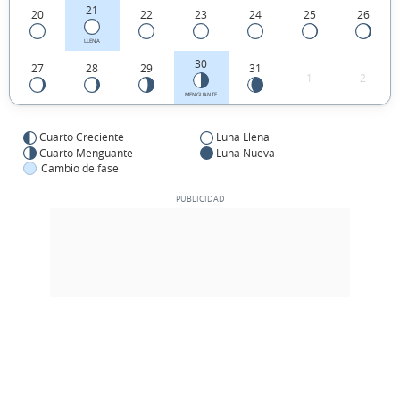
21
20
22
23
24
25
26
LLENA
30
27
28
29
31
1
2
MENGUANTE
Cuarto Creciente
Luna Llena
Cuarto Menguante
Luna Nueva
Cambio de fase