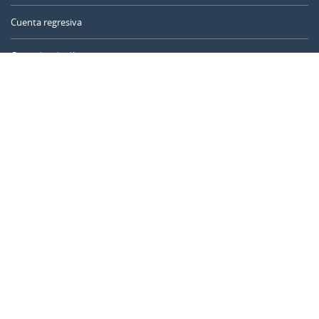
Cuenta regresiva
Contador de días
Calculadora de tiempo
Día del año
Calculadora de edad
Temporizador online
CALENDARR.COM
Sobre nosotros
Privacidad