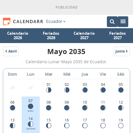
Ecuador
Calendario
Feriados
Calendario
Feriados
2026
2026
2027
2027
Mayo 2035
Abril
Junio
2035
2035
Calendario
Calendario Lunar Mayo 2035 de Ecuador.
Lunar
Mayo
Dom
Lun
Mar
Mié
Jue
Vie
Sáb
2035
01
02
03
04
05
29
30
de
Ecuador.
07
06
08
09
10
11
12
NUEVA
14
13
15
16
17
18
19
CRECIENTE