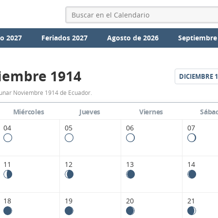
io 2027
Feriados 2027
Agosto de 2026
Septiembre
iembre 1914
DICIEMBRE
1
Calendario
Lunar Noviembre 1914 de Ecuador.
Lunar
Miércoles
Jueves
Viernes
Sába
Noviembre
04
05
06
07
1914
de
11
12
13
14
Ecuador.
18
19
20
21