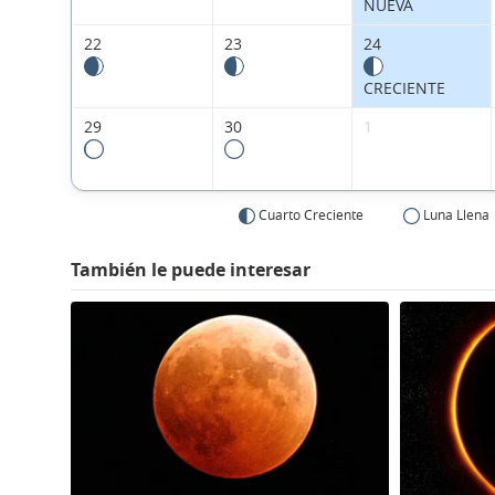
NUEVA
22
23
24
CRECIENTE
29
30
1
Cuarto Creciente
Luna Llena
También le puede interesar