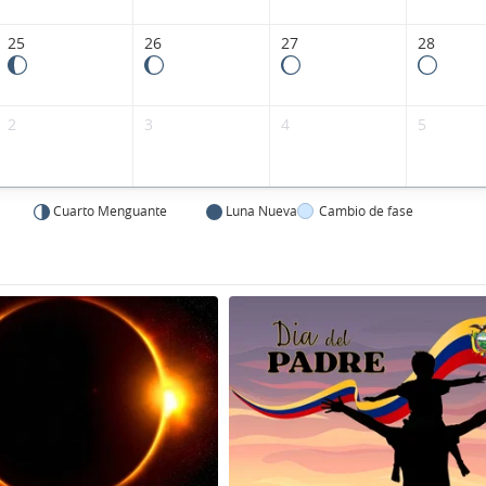
25
26
27
28
2
3
4
5
Cuarto Menguante
Luna Nueva
Cambio de fase