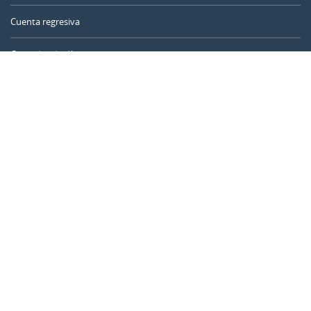
Cuenta regresiva
Contador de días
Calculadora de tiempo
Día del año
Calculadora de edad
Temporizador online
CALENDARR.COM
Sobre nosotros
Privacidad