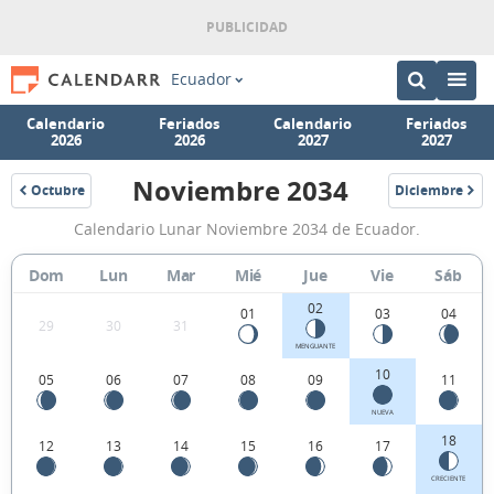
Ecuador
Calendario
Feriados
Calendario
Feriados
2026
2026
2027
2027
Noviembre 2034
Octubre
Diciembre
2034
2034
Calendario
Calendario Lunar Noviembre 2034 de Ecuador.
Lunar
Noviembre
Dom
Lun
Mar
Mié
Jue
Vie
Sáb
2034
02
01
03
04
29
30
31
de
MENGUANTE
Ecuador.
10
05
06
07
08
09
11
NUEVA
18
12
13
14
15
16
17
CRECIENTE