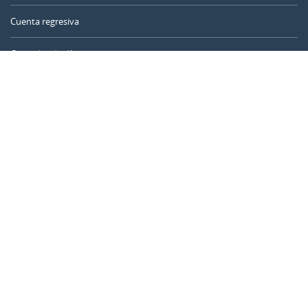
Cuenta regresiva
Contador de días
Calculadora de tiempo
Día del año
Calculadora de edad
Temporizador online
CALENDARR.COM
Sobre nosotros
Privacidad