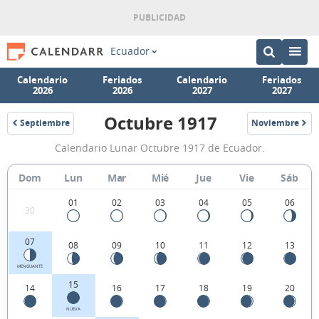
Ecuador
Calendario
Feriados
Calendario
Feriados
2026
2026
2027
2027
Octubre 1917
Septiembre
Noviembre
1917
1917
Calendario
Calendario Lunar Octubre 1917 de Ecuador.
Lunar
Octubre
Dom
Lun
Mar
Mié
Jue
Vie
Sáb
1917
01
02
03
04
05
06
30
de
Ecuador.
07
08
09
10
11
12
13
MENGUANTE
15
14
16
17
18
19
20
NUEVA