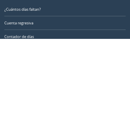
¿Cuántos días faltan?
Cuenta regresiva
Contador de días
Calculadora de tiempo
Día del año
Calculadora de edad
Temporizador online
CALENDARR.COM
Sobre nosotros