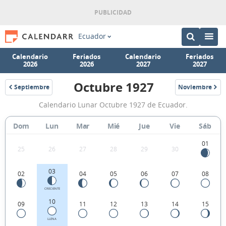
Ecuador
Calendario
Feriados
Calendario
Feriados
2026
2026
2027
2027
Octubre 1927
Septiembre
Noviembre
1927
1927
Calendario
Calendario Lunar Octubre 1927 de Ecuador.
Lunar
Octubre
Dom
Lun
Mar
Mié
Jue
Vie
Sáb
1927
01
25
26
27
28
29
30
de
Ecuador.
03
02
04
05
06
07
08
CRECIENTE
10
09
11
12
13
14
15
LLENA