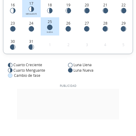
17
16
18
19
20
21
22
MENGUANTE
25
23
24
26
27
28
29
NUEVA
30
31
1
2
3
4
5
Cuarto Creciente
Luna Llena
Cuarto Menguante
Luna Nueva
Cambio de fase