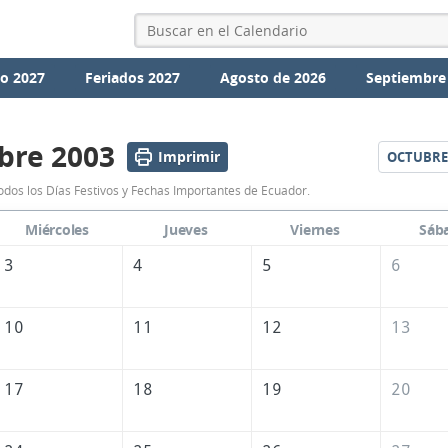
io 2027
Feriados 2027
Agosto de 2026
Septiembre
bre 2003
Imprimir
OCTUBRE
Calendario
dos los Días Festivos y Fechas Importantes de Ecuador.
Septiembre
Miércoles
Jueves
Viernes
Sáb
2003
3
4
5
6
de
Ecuador
10
11
12
13
17
18
19
20