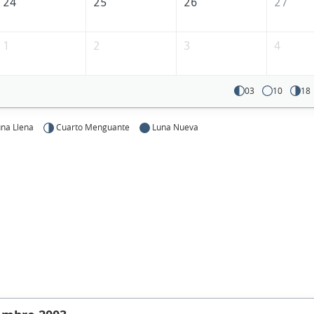
24
25
26
27
1
2
3
4
03
10
18
na Llena
Cuarto Menguante
Luna Nueva