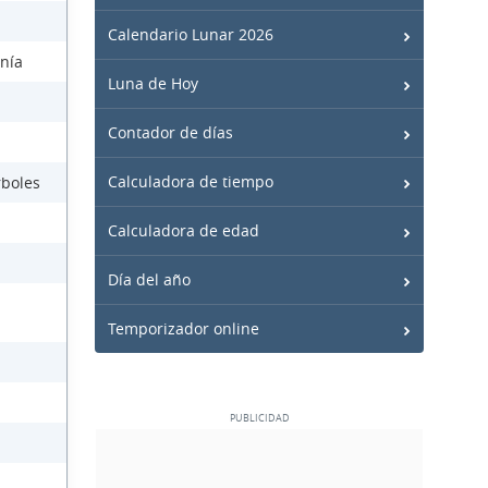
Calendario Lunar 2026
anía
Luna de Hoy
Contador de días
Calculadora de tiempo
rboles
Calculadora de edad
Día del año
Temporizador online