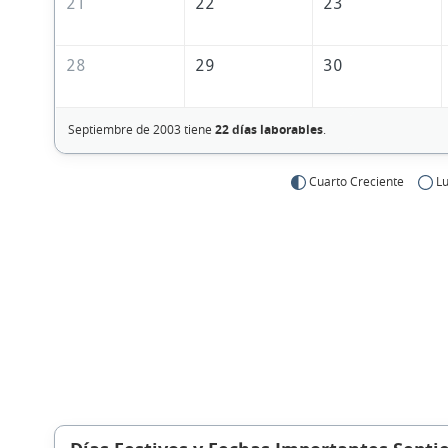
21
22
23
28
29
30
Septiembre de 2003 tiene
22 días laborables
.
Cuarto Creciente
Lu