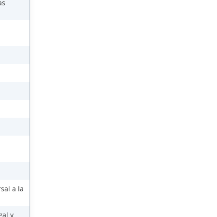
as
sal a la
gal y