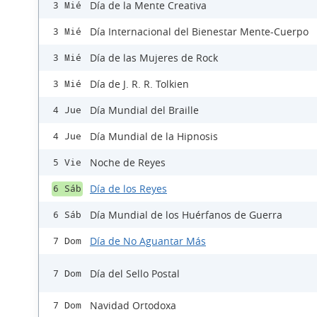
Día de la Mente Creativa
3 Mié
Día Internacional del Bienestar Mente-Cuerpo
3 Mié
Día de las Mujeres de Rock
3 Mié
Día de J. R. R. Tolkien
3 Mié
Día Mundial del Braille
4 Jue
Día Mundial de la Hipnosis
4 Jue
Noche de Reyes
5 Vie
Día de los Reyes
6 Sáb
Día Mundial de los Huérfanos de Guerra
6 Sáb
Día de No Aguantar Más
7 Dom
Día del Sello Postal
7 Dom
Navidad Ortodoxa
7 Dom