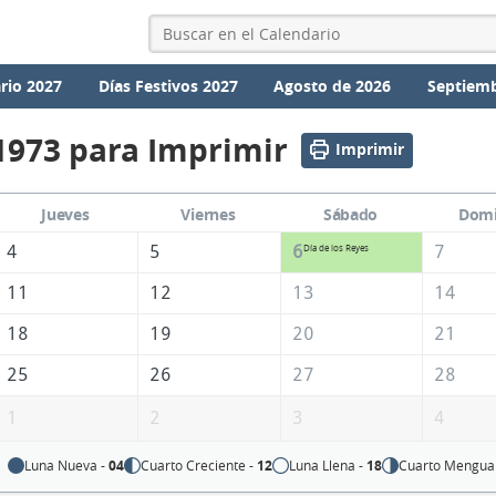
rio 2027
Días Festivos 2027
Agosto de 2026
Septiemb
1973 para Imprimir
Imprimir
Jueves
Viernes
Sábado
Dom
4
5
6
7
Día de los Reyes
11
12
13
14
18
19
20
21
25
26
27
28
1
2
3
4
Luna Nueva -
04
Cuarto Creciente -
12
Luna Llena -
18
Cuarto Mengua