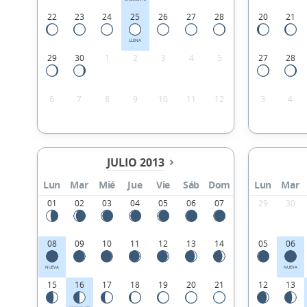
22
23
24
25
26
27
28
20
21
LLENA
29
30
1
2
3
4
5
27
28
6
7
8
9
10
11
12
3
4
JULIO 2013
Lun
Mar
Mié
Jue
Vie
Sáb
Dom
Lun
Mar
01
02
03
04
05
06
07
29
30
08
09
10
11
12
13
14
05
06
NUEVA
NUEVA
15
16
17
18
19
20
21
12
13