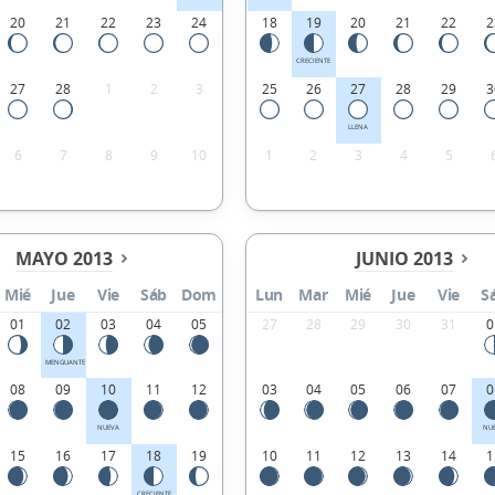
20
21
22
23
24
18
19
20
21
22
2
CRECIENTE
27
28
1
2
3
25
26
27
28
29
3
LLENA
6
7
8
9
10
1
2
3
4
5
MAYO 2013
JUNIO 2013
Mié
Jue
Vie
Sáb
Dom
Lun
Mar
Mié
Jue
Vie
S
01
02
03
04
05
27
28
29
30
31
0
MENGUANTE
08
09
10
11
12
03
04
05
06
07
0
NUEVA
NU
15
16
17
18
19
10
11
12
13
14
1
CRECIENTE