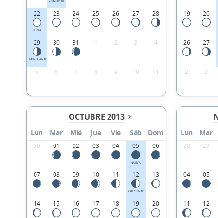
CRECIENTE
22
23
24
25
26
27
28
19
20
LLENA
29
30
31
1
2
3
4
26
27
MENGUANTE
5
6
7
8
9
10
11
2
3
OCTUBRE 2013
N
Lun
Mar
Mié
Jue
Vie
Sáb
Dom
Lun
Mar
30
01
02
03
04
05
06
28
29
NUEVA
07
08
09
10
11
12
13
04
05
CRECIENTE
14
15
16
17
18
19
20
11
12