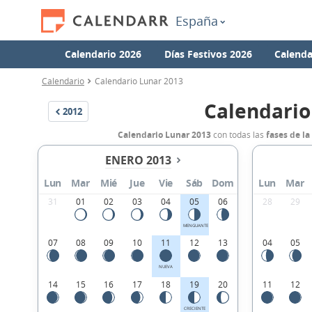
España
Calendario 2026
Días Festivos 2026
Calenda
Calendario
Calendario Lunar 2013
Calendario
2012
Calendario Lunar 2013
con todas las
fases de la
ENERO 2013
Lun
Mar
Mié
Jue
Vie
Sáb
Dom
Lun
Mar
31
01
02
03
04
05
06
28
29
MENGUANTE
07
08
09
10
11
12
13
04
05
NUEVA
14
15
16
17
18
19
20
11
12
CRECIENTE