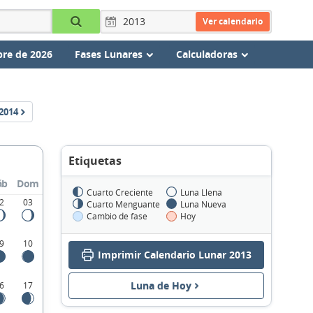
Ver calendario
re de 2026
Fases Lunares
Calculadoras
2014
Etiquetas
áb
Dom
Cuarto Creciente
Luna Llena
2
03
Cuarto Menguante
Luna Nueva
Cambio de fase
Hoy
9
10
Imprimir Calendario Lunar 2013
Luna de Hoy
6
17