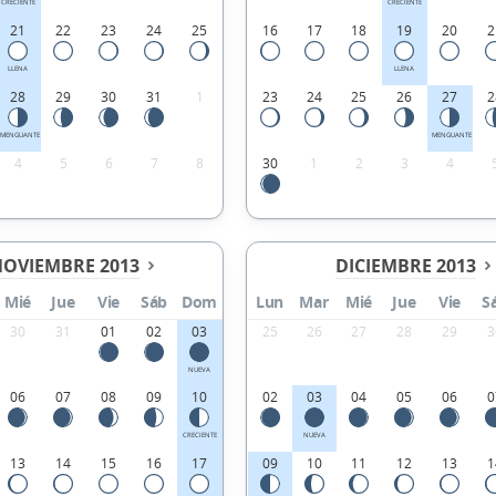
CRECIENTE
CRECIENTE
21
22
23
24
25
16
17
18
19
20
2
LLENA
LLENA
28
29
30
31
1
23
24
25
26
27
2
MENGUANTE
MENGUANTE
4
5
6
7
8
30
1
2
3
4
OVIEMBRE 2013
DICIEMBRE 2013
Mié
Jue
Vie
Sáb
Dom
Lun
Mar
Mié
Jue
Vie
S
30
31
01
02
03
25
26
27
28
29
3
NUEVA
06
07
08
09
10
02
03
04
05
06
0
CRECIENTE
NUEVA
13
14
15
16
17
09
10
11
12
13
1