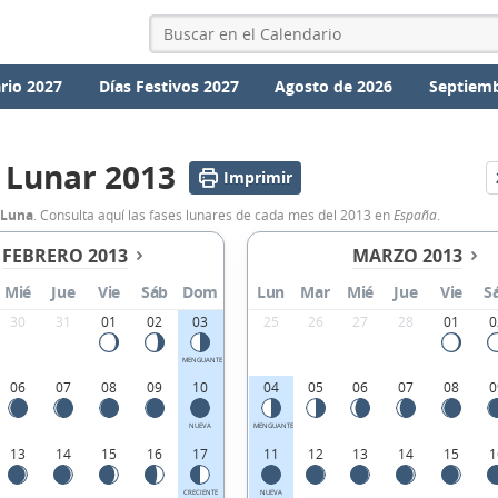
rio 2027
Días Festivos 2027
Agosto de 2026
Septiemb
 Lunar 2013
Imprimir
 Luna
. Consulta aquí las fases lunares de cada mes del 2013 en
España
.
FEBRERO 2013
MARZO 2013
Mié
Jue
Vie
Sáb
Dom
Lun
Mar
Mié
Jue
Vie
S
30
31
01
02
03
25
26
27
28
01
0
MENGUANTE
06
07
08
09
10
04
05
06
07
08
0
NUEVA
MENGUANTE
13
14
15
16
17
11
12
13
14
15
1
CRECIENTE
NUEVA