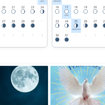
LLENA
CRECIENTE
20
21
22
23
24
16
17
18
19
20
2
LLENA
27
28
29
30
1
23
24
25
26
27
2
MENGUANTE
4
5
6
7
8
30
31
1
2
3