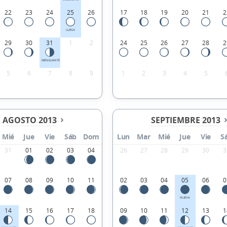
22
23
24
25
26
17
18
19
20
21
2
LLENA
29
30
31
1
2
24
25
26
27
28
2
MENGUANTE
5
6
7
8
9
1
2
3
4
5
AGOSTO 2013
SEPTIEMBRE 2013
Mié
Jue
Vie
Sáb
Dom
Lun
Mar
Mié
Jue
Vie
S
31
01
02
03
04
26
27
28
29
30
3
07
08
09
10
11
02
03
04
05
06
0
NUEVA
14
15
16
17
18
09
10
11
12
13
1