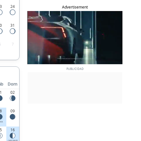
3
24
Advertisement
0
31
6
7
áb
Dom
1
02
8
09
EVA
5
16
CRECIENTE