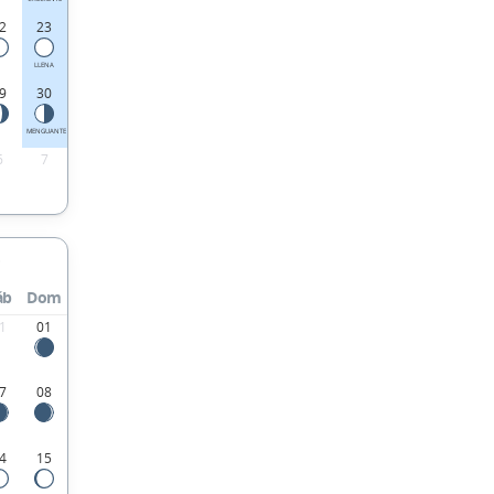
2
23
LLENA
9
30
MENGUANTE
6
7
áb
Dom
1
01
7
08
4
15