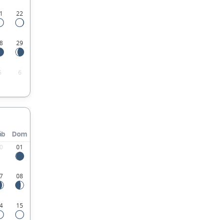
1
22
8
29
5
6
áb
Dom
0
01
7
08
4
15