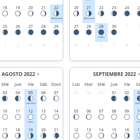
18
19
20
21
22
20
21
22
23
24
2
MENGUANTE
MENGUANTE
25
26
27
28
29
27
28
29
30
1
NUEVA
1
2
3
4
5
4
5
6
7
8
AGOSTO 2022
SEPTIEMBRE 2022
Mié
Jue
Vie
Sáb
Dom
Lun
Mar
Mié
Jue
Vie
S
03
04
05
06
07
29
30
31
01
02
0
CRECIENTE
CREC
10
11
12
13
14
05
06
07
08
09
1
LLENA
LL
17
18
19
20
21
12
13
14
15
16
1