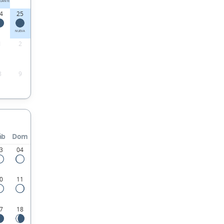
UANTE
4
25
NUEVA
1
2
8
9
áb
Dom
3
04
0
11
7
18