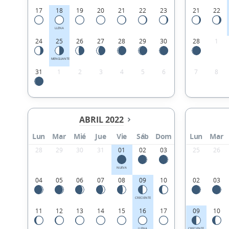
17
18
19
20
21
22
23
21
22
LLENA
24
25
26
27
28
29
30
28
1
MENGUANTE
31
1
2
3
4
5
6
7
8
ABRIL 2022
Lun
Mar
Mié
Jue
Vie
Sáb
Dom
Lun
Mar
28
29
30
31
01
02
03
25
26
NUEVA
04
05
06
07
08
09
10
02
03
CRECIENTE
11
12
13
14
15
16
17
09
10
LLENA
CRECIENTE