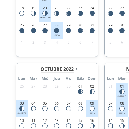
LLENA
18
19
20
21
22
23
24
22
23
MENGUANTE
25
26
27
28
29
30
31
29
30
NUEVA
1
2
3
4
5
6
7
5
6
OCTUBRE 2022
N
Lun
Mar
Mié
Jue
Vie
Sáb
Dom
Lun
Mar
26
27
28
29
30
01
02
31
01
CRECIENTE
03
04
05
06
07
08
09
07
08
CRECIENTE
LLENA
LLENA
10
11
12
13
14
15
16
14
15