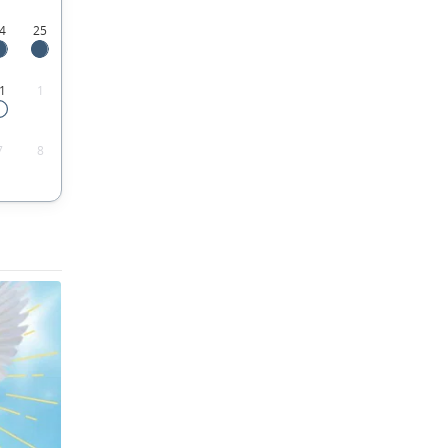
4
25
1
1
7
8