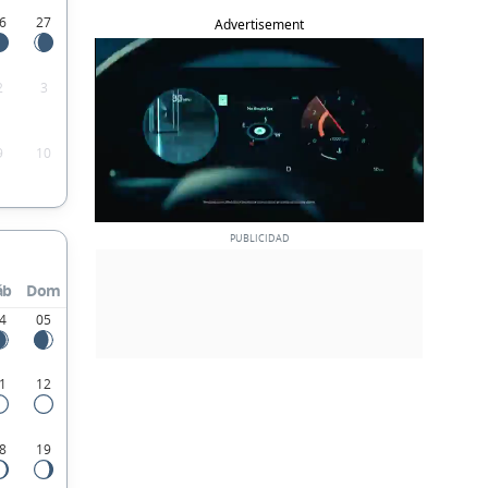
6
27
Advertisement
2
3
9
10
áb
Dom
4
05
1
12
8
19