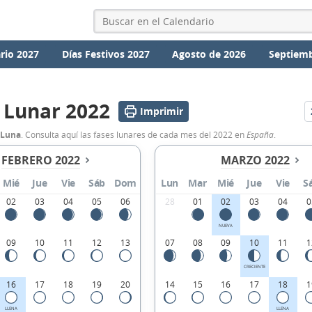
rio 2027
Días Festivos 2027
Agosto de 2026
Septiemb
 Lunar 2022
Imprimir
 Luna
. Consulta aquí las fases lunares de cada mes del 2022 en
España
.
FEBRERO 2022
MARZO 2022
Mié
Jue
Vie
Sáb
Dom
Lun
Mar
Mié
Jue
Vie
S
02
03
04
05
06
28
01
02
03
04
0
NUEVA
09
10
11
12
13
07
08
09
10
11
1
CRECIENTE
16
17
18
19
20
14
15
16
17
18
1
LLENA
LLENA