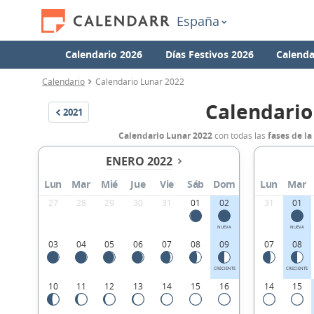
España
Calendario 2026
Días Festivos 2026
Calenda
Calendario
Calendario Lunar 2022
Calendario
2021
Calendario Lunar 2022
con todas las
fases de la
ENERO 2022
Lun
Mar
Mié
Jue
Vie
Sáb
Dom
Lun
Mar
27
28
29
30
31
01
02
31
01
NUEVA
NUEVA
03
04
05
06
07
08
09
07
08
CRECIENTE
CRECIENTE
10
11
12
13
14
15
16
14
15