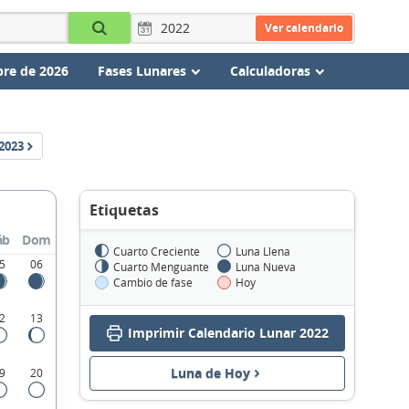
Ver calendario
re de 2026
Fases Lunares
Calculadoras
2023
Etiquetas
áb
Dom
Cuarto Creciente
Luna Llena
5
06
Cuarto Menguante
Luna Nueva
Cambio de fase
Hoy
2
13
Imprimir Calendario Lunar 2022
Luna de Hoy
9
20