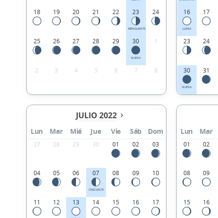
18
19
20
21
22
23
24
16
17
MENGUANTE
LLENA
25
26
27
28
29
30
1
23
24
NUEVA
2
3
4
5
6
7
8
30
31
NUEVA
JULIO 2022
Lun
Mar
Mié
Jue
Vie
Sáb
Dom
Lun
Mar
27
28
29
30
01
02
03
01
02
04
05
06
07
08
09
10
08
09
CRECIENTE
11
12
13
14
15
16
17
15
16