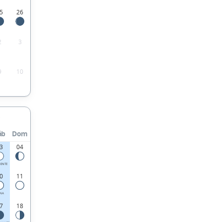
5
26
2
3
9
10
áb
Dom
3
04
IENTE
0
11
ENA
7
18