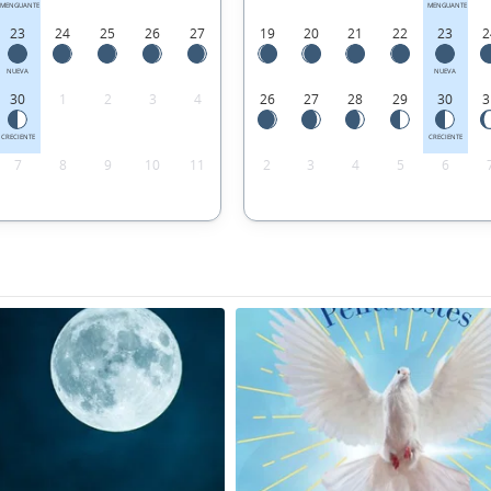
MENGUANTE
MENGUANTE
23
24
25
26
27
19
20
21
22
23
2
NUEVA
NUEVA
30
1
2
3
4
26
27
28
29
30
3
CRECIENTE
CRECIENTE
7
8
9
10
11
2
3
4
5
6