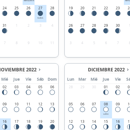
MENGUANTE
MENG
24
25
26
27
28
19
20
21
22
23
2
NUEVA
31
1
2
3
4
26
27
28
29
30
7
8
9
10
11
3
4
5
6
7
OVIEMBRE 2022
DICIEMBRE 2022
Mié
Jue
Vie
Sáb
Dom
Lun
Mar
Mié
Jue
Vie
S
02
03
04
05
06
28
29
30
01
02
0
09
10
11
12
13
05
06
07
08
09
1
LLENA
16
17
18
19
20
12
13
14
15
16
1