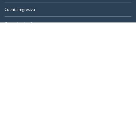
Cuenta regresiva
Contador de días
Calculadora de tiempo
Día del año
Calculadora de edad
Temporizador online
CALENDARR.COM
Sobre nosotros
Privacidad