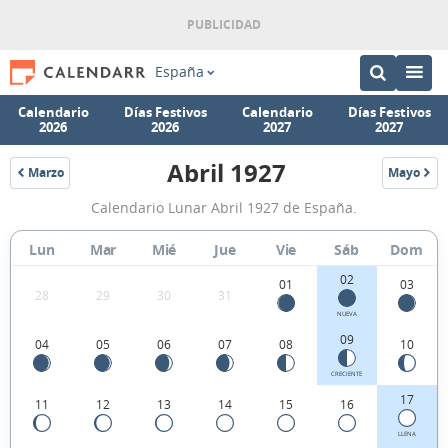
España
Calendario
Días Festivos
Calendario
Días Festivos
2026
2026
2027
2027
Abril 1927
Marzo
Mayo
1927
1927
Calendario
Calendario Lunar Abril 1927 de España.
Lunar
Abril
Lun
Mar
Mié
Jue
Vie
Sáb
Dom
1927
02
01
03
28
29
30
31
de
NUEVA
España.
09
04
05
06
07
08
10
CRECIENTE
17
11
12
13
14
15
16
LLENA