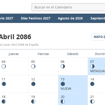
rio 2027
Días Festivos 2027
Agosto de 2026
Septiemb
Abril 2086
MAYO
2
Calendario
io Lunar Abril 2086 de España.
Lunar
Jueves
Viernes
Sábado
Domi
Abril
04
05
06
07
2086
MENGUA
de
11
12
13
14
España.
NUEVA
18
19
20
21