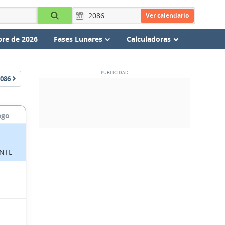
Ver calendario
re de 2026
Fases Lunares
Calculadoras
086
ngo
NTE