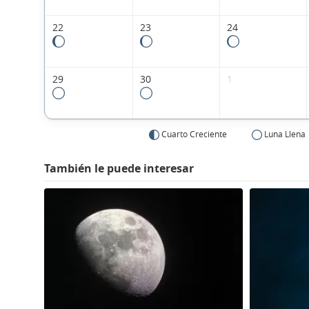
22
23
24
29
30
1
Cuarto Creciente
Luna Llena
También le puede interesar