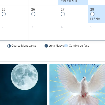
CRECIENTE
25
26
27
28
LLENA
2
3
4
5
Cuarto Menguante
Luna Nueva
Cambio de fase