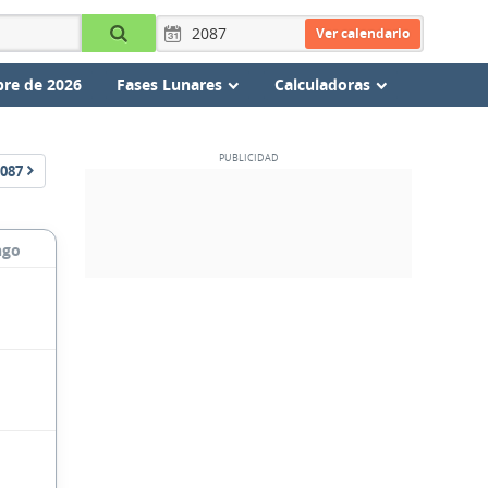
Ver calendario
re de 2026
Fases Lunares
Calculadoras
087
ngo