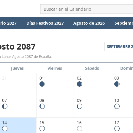
rio 2027
Días Festivos 2027
Agosto de 2026
Septiemb
sto 2087
SEPTIEMBRE
2
Calendario
o Lunar Agosto 2087 de España.
Lunar
Jueves
Viernes
Sábado
Domi
Agosto
31
01
02
03
2087
de
07
08
09
10
España.
14
15
16
17