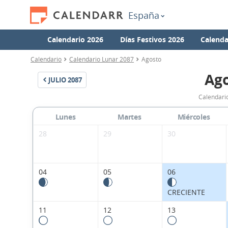
España
Calendario 2026
Días Festivos 2026
Calenda
Calendario
Calendario Lunar 2087
Agosto
Ago
JULIO
2087
Calendari
Lunes
Martes
Miércoles
28
29
30
04
05
06
CRECIENTE
11
12
13