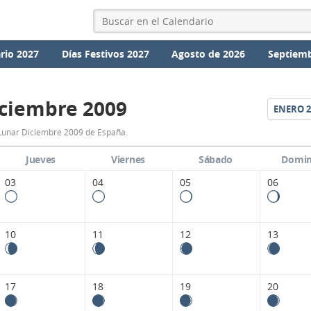
rio 2027
Días Festivos 2027
Agosto de 2026
Septiemb
ciembre 2009
ENERO
2
Calendario
Lunar Diciembre 2009 de España.
Lunar
Jueves
Viernes
Sábado
Domi
Diciembre
03
04
05
06
2009
de
10
11
12
13
España.
17
18
19
20