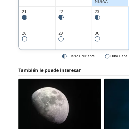
NUEVA
21
22
23
28
29
30
Cuarto Creciente
Luna Llena
También le puede interesar