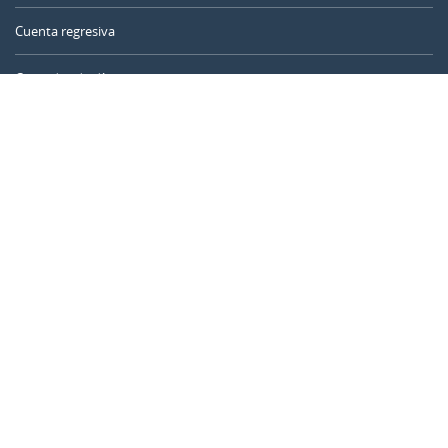
Cuenta regresiva
Contador de días
Calculadora de tiempo
Día del año
Calculadora de edad
Temporizador online
CALENDARR.COM
Sobre nosotros
Privacidad