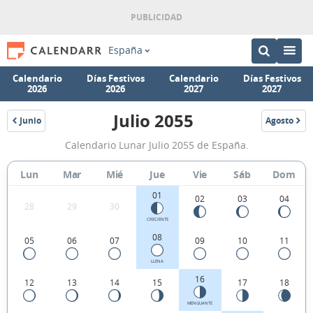
España
Calendario
Días Festivos
Calendario
Días Festivos
2026
2026
2027
2027
Julio 2055
Junio
Agosto
2055
2055
Calendario
Calendario Lunar Julio 2055 de España.
Lunar
Julio
Lun
Mar
Mié
Jue
Vie
Sáb
Dom
2055
01
02
03
04
28
29
30
de
CRECIENTE
España.
08
05
06
07
09
10
11
LLENA
16
12
13
14
15
17
18
MENGUANTE