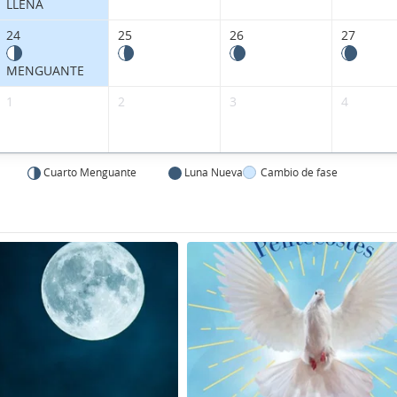
LLENA
24
25
26
27
MENGUANTE
1
2
3
4
Cuarto Menguante
Luna Nueva
Cambio de fase