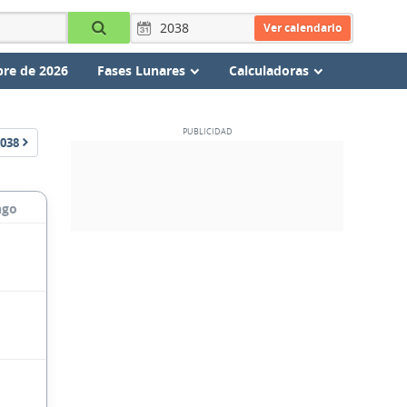
Ver calendario
re de 2026
Fases Lunares
Calculadoras
038
ngo