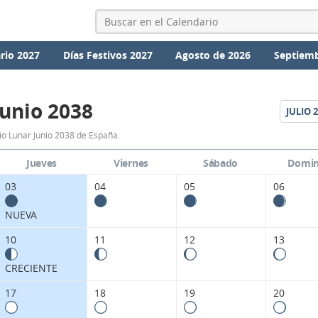
rio 2027
Días Festivos 2027
Agosto de 2026
Septiemb
Junio 2038
JULIO
2
Calendario
o Lunar Junio 2038 de España.
Lunar
Jueves
Viernes
Sábado
Domi
Junio
03
04
05
06
2038
NUEVA
de
10
11
12
13
España.
CRECIENTE
17
18
19
20