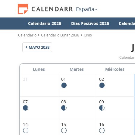
España
Calendario 2026
Días Festivos 2026
Calenda
Calendario
Calendario Lunar 2038
Junio
MAYO
2038
Calendari
Lunes
Martes
Miércoles
31
01
02
07
08
09
14
15
16