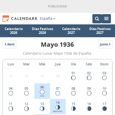
España
Calendario
Días Festivos
Calendario
Días Festivos
2026
2026
2027
2027
Mayo 1936
Abril
Junio
1936
1936
Calendario
Calendario Lunar Mayo 1936 de España.
Lunar
Mayo
Lun
Mar
Mié
Jue
Vie
Sáb
Dom
1936
01
02
03
27
28
29
30
de
España.
06
04
05
07
08
09
10
LLENA
14
11
12
13
15
16
17
MENGUANTE