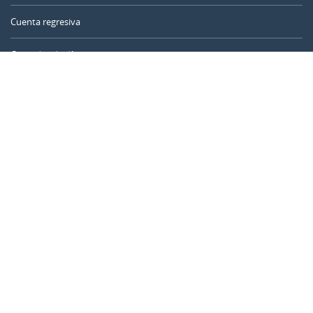
Cuenta regresiva
Contador de días
Calculadora de tiempo
Día del año
Calculadora de edad
Temporizador online
CALENDARR.COM
Sobre nosotros
Privacidad