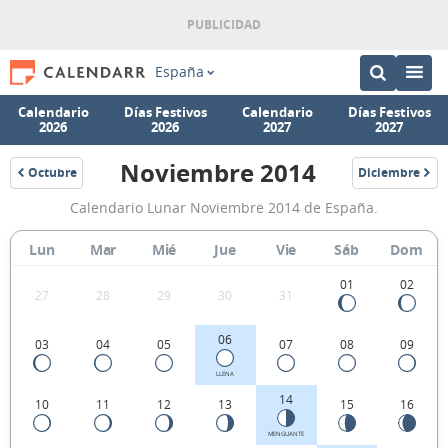
España
Calendario
Días Festivos
Calendario
Días Festivos
2026
2026
2027
2027
Noviembre 2014
Octubre
Diciembre
2014
2014
Calendario
Calendario Lunar Noviembre 2014 de España.
Lunar
Noviembre
Lun
Mar
Mié
Jue
Vie
Sáb
Dom
2014
01
02
27
28
29
30
31
de
España.
06
03
04
05
07
08
09
LLENA
14
10
11
12
13
15
16
MENGUANTE