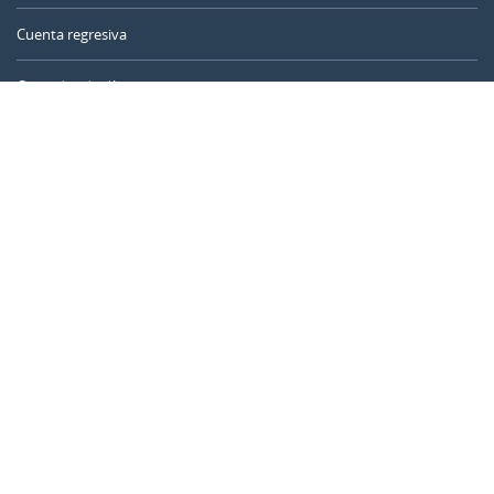
Cuenta regresiva
Contador de días
Calculadora de tiempo
Día del año
Calculadora de edad
Temporizador online
CALENDARR.COM
Sobre nosotros
Privacidad