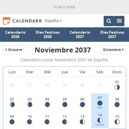
España
Calendario
Días Festivos
Calendario
Días Festivos
2026
2026
2027
2027
Noviembre 2037
Octubre
Diciembre
2037
2037
Calendario
Calendario Lunar Noviembre 2037 de España.
Lunar
Noviembre
Lun
Mar
Mié
Jue
Vie
Sáb
Dom
2037
01
26
27
28
29
30
31
de
España.
07
02
03
04
05
06
08
NUEVA
14
09
10
11
12
13
15
CRECIENTE