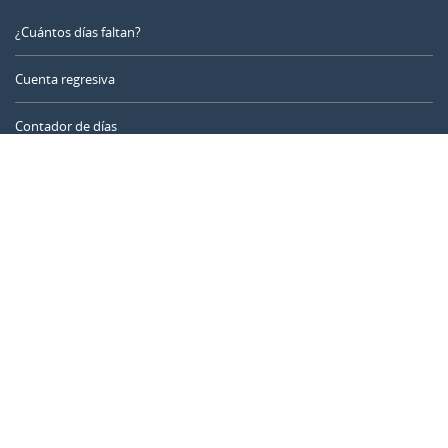
¿Cuántos días faltan?
Cuenta regresiva
Contador de días
Calculadora de tiempo
Día del año
Calculadora de edad
Temporizador online
CALENDARR.COM
Sobre nosotros