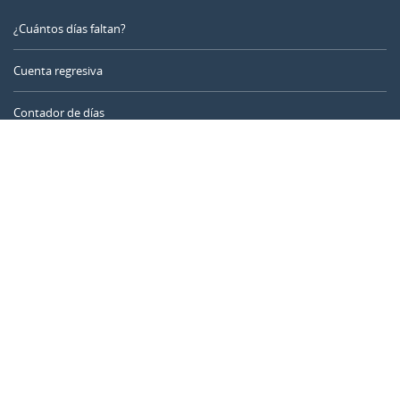
¿Cuántos días faltan?
Cuenta regresiva
Contador de días
Calculadora de tiempo
Día del año
Calculadora de edad
Temporizador online
CALENDARR.COM
Sobre nosotros