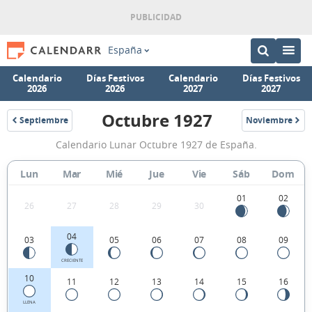
España
Calendario
Días Festivos
Calendario
Días Festivos
2026
2026
2027
2027
Octubre 1927
Septiembre
Noviembre
1927
1927
Calendario
Calendario Lunar Octubre 1927 de España.
Lunar
Octubre
Lun
Mar
Mié
Jue
Vie
Sáb
Dom
1927
01
02
26
27
28
29
30
de
España.
04
03
05
06
07
08
09
CRECIENTE
10
11
12
13
14
15
16
LLENA