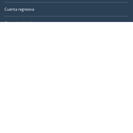
Cuenta regresiva
Contador de días
Calculadora de tiempo
Día del año
Calculadora de edad
Temporizador online
CALENDARR.COM
Sobre nosotros
Privacidad