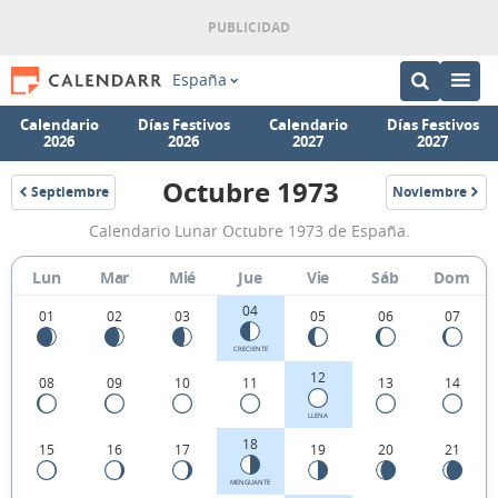
España
Calendario
Días Festivos
Calendario
Días Festivos
2026
2026
2027
2027
Octubre 1973
Septiembre
Noviembre
1973
1973
Calendario
Calendario Lunar Octubre 1973 de España.
Lunar
Octubre
Lun
Mar
Mié
Jue
Vie
Sáb
Dom
1973
04
01
02
03
05
06
07
de
CRECIENTE
España.
12
08
09
10
11
13
14
LLENA
18
15
16
17
19
20
21
MENGUANTE