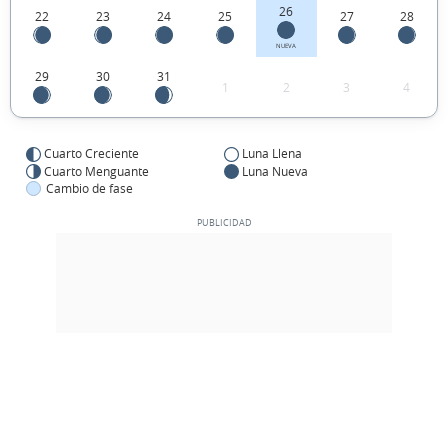
26
22
23
24
25
27
28
NUEVA
29
30
31
1
2
3
4
Cuarto Creciente
Luna Llena
Cuarto Menguante
Luna Nueva
Cambio de fase