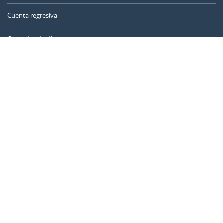
Cuenta regresiva
Contador de días
Calculadora de tiempo
Día del año
Calculadora de edad
Temporizador online
CALENDARR.COM
Sobre nosotros
Privacidad