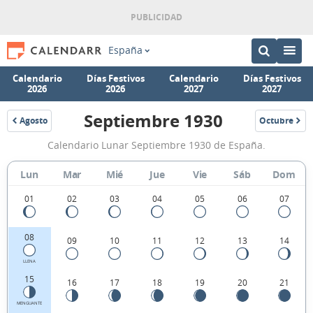
España
Calendario
Días Festivos
Calendario
Días Festivos
2026
2026
2027
2027
Septiembre 1930
Agosto
Octubre
1930
1930
Calendario
Calendario Lunar Septiembre 1930 de España.
Lunar
Septiembre
Lun
Mar
Mié
Jue
Vie
Sáb
Dom
1930
01
02
03
04
05
06
07
de
España.
08
09
10
11
12
13
14
LLENA
15
16
17
18
19
20
21
MENGUANTE