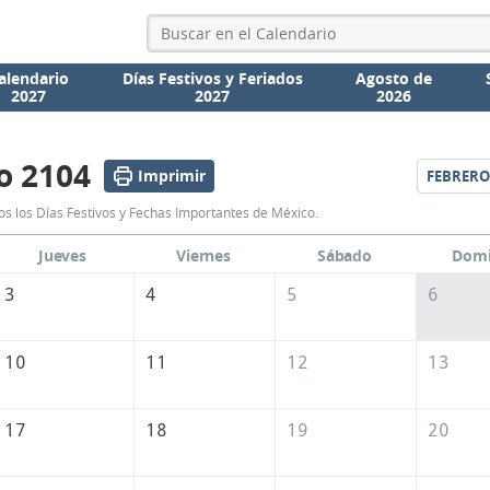
alendario
Días Festivos y Feriados
Agosto de
2027
2027
2026
o 2104
Imprimir
FEBRERO
Calendario
s los Días Festivos y Fechas Importantes de México.
Enero
Jueves
Viernes
Sábado
Dom
2104
3
4
5
6
de
México
10
11
12
13
17
18
19
20