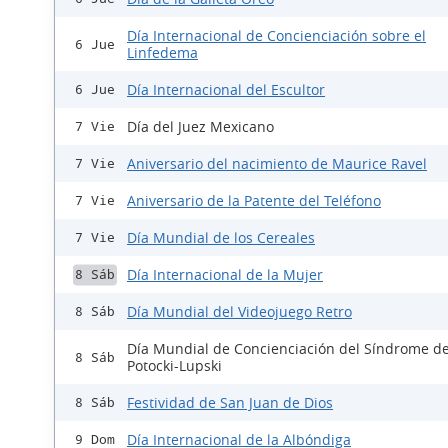
Día Internacional de Concienciación sobre el
6 Jue
Linfedema
Día Internacional del Escultor
6 Jue
Día del Juez Mexicano
7 Vie
Aniversario del nacimiento de Maurice Ravel
7 Vie
Aniversario de la Patente del Teléfono
7 Vie
Día Mundial de los Cereales
7 Vie
Día Internacional de la Mujer
8 Sáb
Día Mundial del Videojuego Retro
8 Sáb
Día Mundial de Concienciación del Síndrome d
8 Sáb
Potocki-Lupski
Festividad de San Juan de Dios
8 Sáb
Día Internacional de la Albóndiga
9 Dom