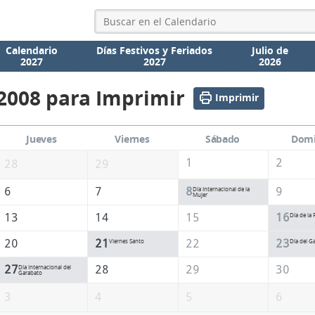
Calendario
Días Festivos y Feriados
Julio de
2027
2027
2026
2008 para Imprimir
Imprimir
Jueves
Viernes
Sábado
Dom
1
2
28
29
6
7
8
9
Día Internacional de la
Mujer
13
14
15
16
Día de la
20
21
22
23
Viernes Santo
Día del G
27
28
29
30
Día Internacional del
Garabato
3
4
5
6