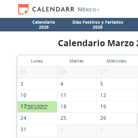
México
Calendario
Días Festivos y Feriados
2026
2026
Calendario Marzo 
Lunes
Martes
Miércoles
25
26
27
3
4
5
10
11
12
17
18
19
Natalicio de Benito
Juárez (día festivo)
24
25
26
31
1
2