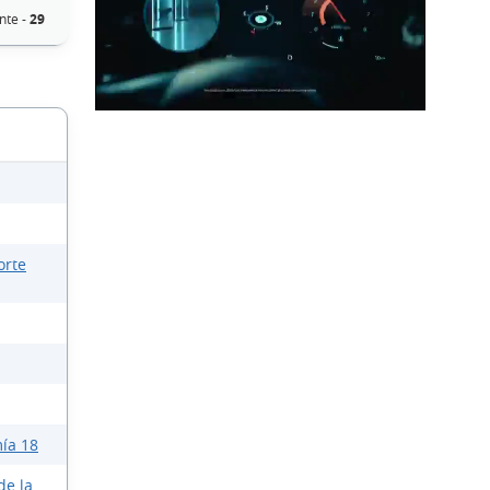
nte -
29
orte
ía 18
de la