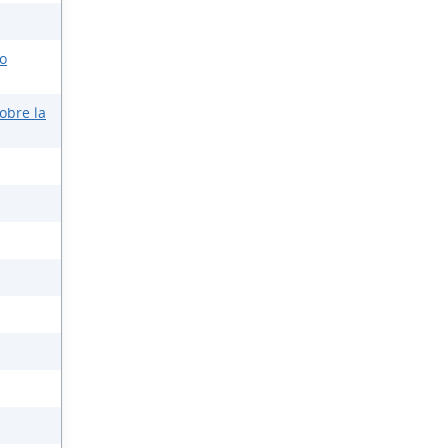
o
obre la