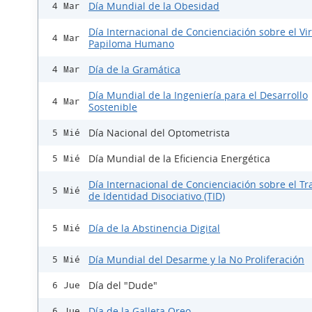
Día Mundial de la Obesidad
4 Mar
Día Internacional de Concienciación sobre el Vi
4 Mar
Papiloma Humano
Día de la Gramática
4 Mar
Día Mundial de la Ingeniería para el Desarrollo
4 Mar
Sostenible
Día Nacional del Optometrista
5 Mié
Día Mundial de la Eficiencia Energética
5 Mié
Día Internacional de Concienciación sobre el Tr
5 Mié
de Identidad Disociativo (TID)
Día de la Abstinencia Digital
5 Mié
Día Mundial del Desarme y la No Proliferación
5 Mié
Día del "Dude"
6 Jue
Día de la Galleta Oreo
6 Jue