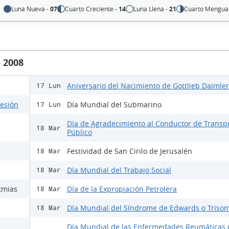
Luna Nueva -
07
Cuarto Creciente -
14
Luna Llena -
21
Cuarto Mengua
 2008
Aniversario del Nacimiento de Gottlieb Daimler
17 Lun
lesión
Día Mundial del Submarino
17 Lun
Día de Agradecimiento al Conductor de Transp
18 Mar
Público
Festividad de San Cirilo de Jerusalén
18 Mar
Día Mundial del Trabajo Social
18 Mar
tmias
Día de la Expropiación Petrolera
18 Mar
Día Mundial del Síndrome de Edwards o Trisom
18 Mar
Día Mundial de las Enfermedades Reumáticas 