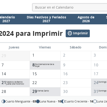
alendario
Días Festivos y Feriados
Agosto de
2027
2027
2026
2024 para Imprimir
Imprimir
Jueves
Viernes
Sábado
Dom
1
2
3
29
7
8
9
10
Día Internacional de la
Mujer
14
15
16
17
21
22
23
24
Natalicio de Benito
Domingo 
Juárez (día histórico)
28
29
30
31
Viernes Santo
Domingo 
Cuarto Menguante -
03
Luna Nueva -
10
Cuarto Creciente -
16
Luna Ll