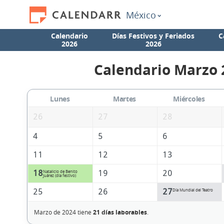
México
Calendario
Días Festivos y Feriados
C
2026
2026
Calendario Marzo 
Lunes
Martes
Miércoles
26
27
28
4
5
6
11
12
13
18
19
20
Natalicio de Benito
Juárez (día festivo)
25
26
27
Día Mundial del Teatro
Marzo de 2024 tiene
21 días laborables
.