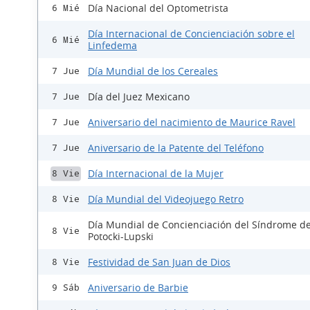
Día Nacional del Optometrista
6 Mié
Día Internacional de Concienciación sobre el
6 Mié
Linfedema
Día Mundial de los Cereales
7 Jue
Día del Juez Mexicano
7 Jue
Aniversario del nacimiento de Maurice Ravel
7 Jue
Aniversario de la Patente del Teléfono
7 Jue
Día Internacional de la Mujer
8 Vie
Día Mundial del Videojuego Retro
8 Vie
Día Mundial de Concienciación del Síndrome d
8 Vie
Potocki-Lupski
Festividad de San Juan de Dios
8 Vie
Aniversario de Barbie
9 Sáb