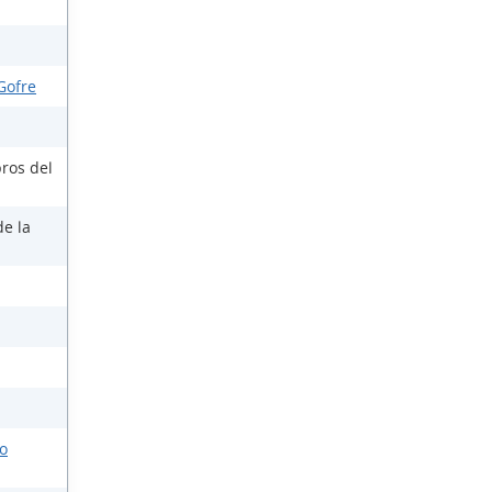
Gofre
ros del
de la
o