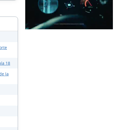
orte
ía 18
de la