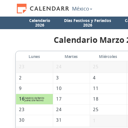
México
Calendario
Días Festivos y Feriados
C
2026
2026
Calendario Marzo 
Lunes
Martes
Miércoles
23
24
25
2
3
4
9
10
11
16
17
18
Natalicio de Benito
Juárez (día festivo)
23
24
25
30
31
1