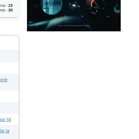
ena -
23
nte -
30
orte
ía 18
de la