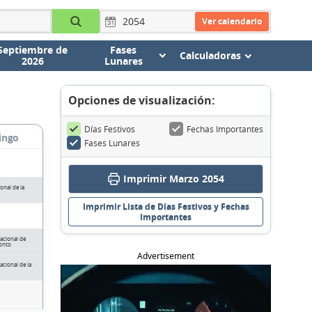
Ver calendario
Septiembre de
Fases
Calculadoras
2026
Lunares
Opciones de visualización:
Días Festivos
Fechas Importantes
ingo
Fases Lunares
Imprimir Marzo 2054
onal de la
Imprimir Lista de Días Festivos y Fechas
Importantes
acional de
Tonto
Advertisement
acional de la