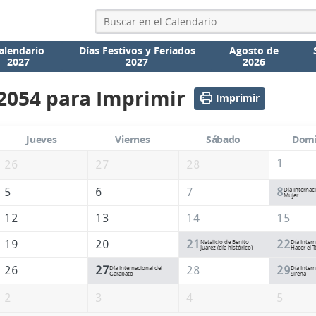
alendario
Días Festivos y Feriados
Agosto de
2027
2027
2026
2054 para Imprimir
Imprimir
Jueves
Viernes
Sábado
Dom
1
26
27
28
5
6
7
8
Día Internaci
Mujer
12
13
14
15
19
20
21
22
Natalicio de Benito
Día Intern
Juárez (día histórico)
Hacer el 
26
27
28
29
Día Internacional del
Día Intern
Garabato
Sirena
2
3
4
5