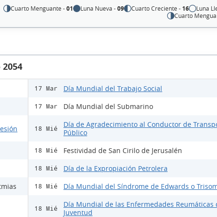
Cuarto Menguante -
01
Luna Nueva -
09
Cuarto Creciente -
16
Luna Ll
Cuarto Mengua
 2054
Día Mundial del Trabajo Social
17 Mar
Día Mundial del Submarino
17 Mar
Día de Agradecimiento al Conductor de Transp
lesión
18 Mié
Público
Festividad de San Cirilo de Jerusalén
18 Mié
Día de la Expropiación Petrolera
18 Mié
tmias
Día Mundial del Síndrome de Edwards o Trisom
18 Mié
Día Mundial de las Enfermedades Reumáticas 
18 Mié
Juventud