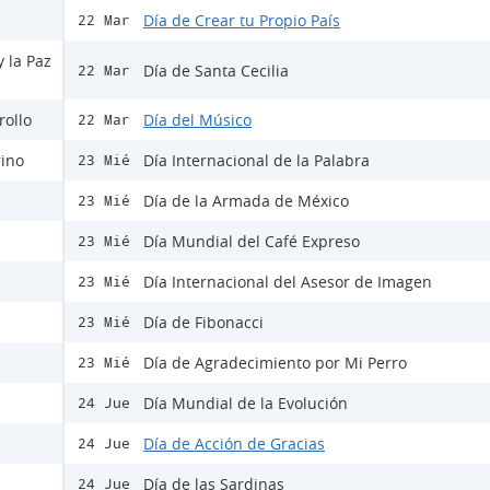
Día de Crear tu Propio País
22 Mar
y la Paz
Día de Santa Cecilia
22 Mar
rollo
Día del Músico
22 Mar
rino
Día Internacional de la Palabra
23 Mié
Día de la Armada de México
23 Mié
Día Mundial del Café Expreso
23 Mié
Día Internacional del Asesor de Imagen
23 Mié
Día de Fibonacci
23 Mié
Día de Agradecimiento por Mi Perro
23 Mié
Día Mundial de la Evolución
24 Jue
Día de Acción de Gracias
24 Jue
Día de las Sardinas
24 Jue