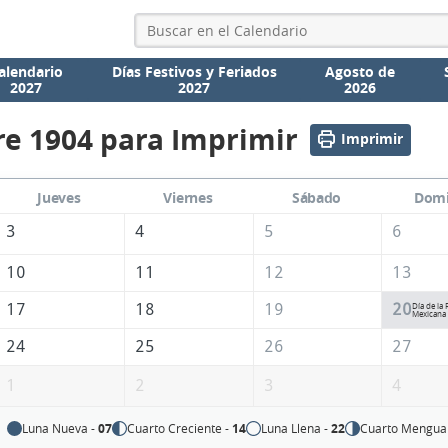
alendario
Días Festivos y Feriados
Agosto de
2027
2027
2026
e 1904 para Imprimir
Imprimir
Jueves
Viernes
Sábado
Dom
3
4
5
6
10
11
12
13
17
18
19
20
Día de la
Mexicana
24
25
26
27
1
2
3
4
Luna Nueva -
07
Cuarto Creciente -
14
Luna Llena -
22
Cuarto Mengua