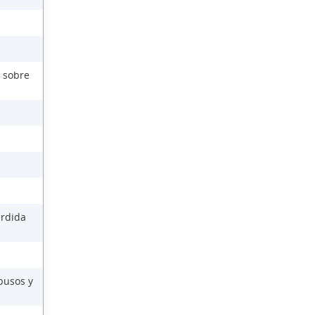
 sobre
érdida
busos y