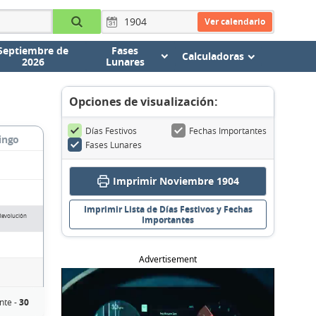
Ver calendario
Septiembre de
Fases
Calculadoras
2026
Lunares
Opciones de visualización:
Días Festivos
Fechas Importantes
ingo
Fases Lunares
Imprimir Noviembre 1904
Imprimir Lista de Días Festivos y Fechas
 Revolución
Importantes
Advertisement
nte -
30