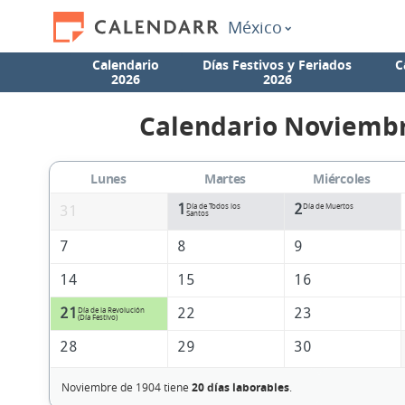
México
Calendario
Días Festivos y Feriados
C
2026
2026
Calendario Noviembr
Lunes
Martes
Miércoles
1
2
Día de Todos los
Día de Muertos
31
Santos
7
8
9
14
15
16
21
22
23
Día de la Revolución
(Día Festivo)
28
29
30
Noviembre de 1904 tiene
20 días laborables
.