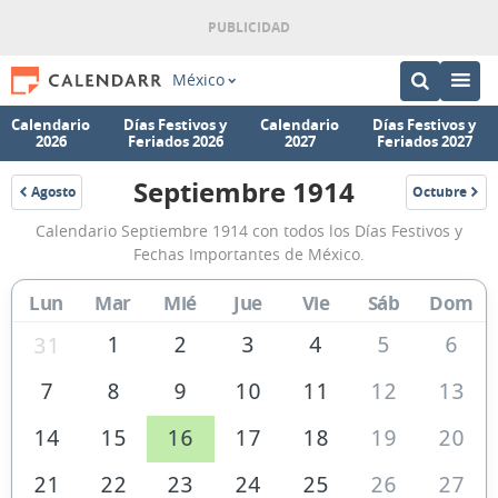
México
Calendario
Días Festivos y
Calendario
Días Festivos y
2026
Feriados 2026
2027
Feriados 2027
Septiembre 1914
Agosto
Octubre
1914
1914
Calendario
Calendario Septiembre 1914 con todos los Días Festivos y
Septiembre
Fechas Importantes de México.
1914
Lun
Mar
Mié
Jue
Vie
Sáb
Dom
de
México
1
2
3
4
5
6
31
7
8
9
10
11
12
13
14
15
16
17
18
19
20
21
22
23
24
25
26
27