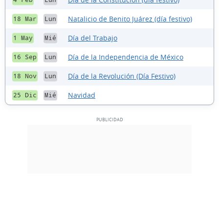
Natalicio de Benito Juárez (día festivo)
18 Mar
Lun
Día del Trabajo
1 May
Mié
Día de la Independencia de México
16 Sep
Lun
Día de la Revolución (Día Festivo)
18 Nov
Lun
Navidad
25 Dic
Mié