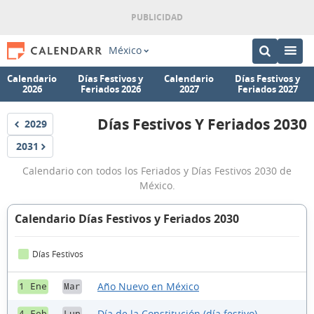
México
Calendario
Días Festivos y
Calendario
Días Festivos y
2026
Feriados 2026
2027
Feriados 2027
Días Festivos Y Feriados 2030
2029
Festivos
Días
2031
Festivos
Festivos
Calendario con todos los Feriados y Días Festivos 2030 de
y
México.
Feriados
2030
Calendario Días Festivos y Feriados 2030
Días Festivos
Año Nuevo en México
1 Ene
Mar
Día de la Constitución (día festivo)
4 Feb
Lun