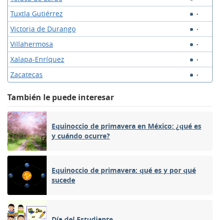
Tuxtla Gutiérrez
Victoria de Durango
Villahermosa
Xalapa-Enríquez
Zacatecas
También le puede interesar
Equinoccio de primavera en México: ¿qué es
y cuándo ocurre?
Equinoccio de primavera: qué es y por qué
sucede
Día del Estudiante