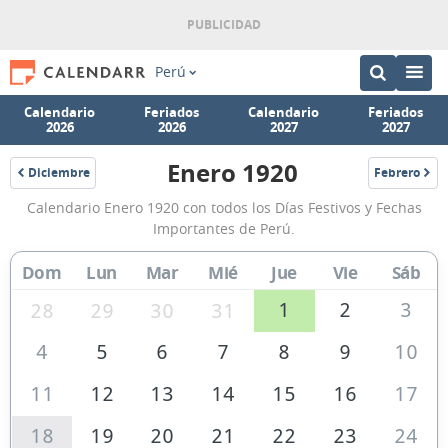
Perú
Calendario
Feriados
Calendario
Feriados
2026
2026
2027
2027
Enero 1920
Diciembre
Febrero
1919
1920
Calendario
Calendario Enero 1920 con todos los Días Festivos y Fechas
Enero
Importantes de Perú.
1920
Dom
Lun
Mar
Mié
Jue
Vie
Sáb
de
Perú
1
2
3
28
29
30
31
4
5
6
7
8
9
10
11
12
13
14
15
16
17
18
19
20
21
22
23
24