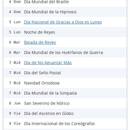
Día Mundial del Braille
4 Dom
Día Mundial de la Hipnosis
4 Dom
Día Nacional de Gracias a Dios es Lunes
5 Lun
Noche de Reyes
5 Lun
Bajada de Reyes
6 Mar
Día Mundial de los Huérfanos de Guerra
6 Mar
Día de No Aguantar Más
7 Mié
Día del Sello Postal
7 Mié
Navidad Ortodoxa
7 Mié
Día Mundial de la Simpatía
7 Mié
San Severino de Nórico
8 Jue
Día del Ascenso en Globo
9 Vie
Día Internacional de los Coreógrafos
9 Vie