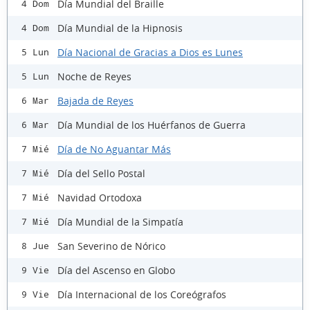
Día Mundial del Braille
4 Dom
Día Mundial de la Hipnosis
4 Dom
Día Nacional de Gracias a Dios es Lunes
5 Lun
Noche de Reyes
5 Lun
Bajada de Reyes
6 Mar
Día Mundial de los Huérfanos de Guerra
6 Mar
Día de No Aguantar Más
7 Mié
Día del Sello Postal
7 Mié
Navidad Ortodoxa
7 Mié
Día Mundial de la Simpatía
7 Mié
San Severino de Nórico
8 Jue
Día del Ascenso en Globo
9 Vie
Día Internacional de los Coreógrafos
9 Vie