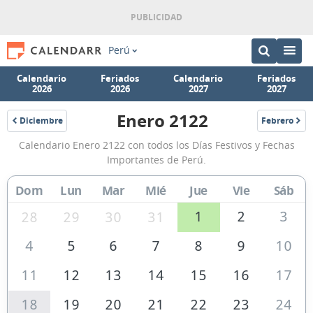
Perú
Calendario
Feriados
Calendario
Feriados
2026
2026
2027
2027
Enero 2122
Diciembre
Febrero
2121
2122
Calendario
Calendario Enero 2122 con todos los Días Festivos y Fechas
Enero
Importantes de Perú.
2122
Dom
Lun
Mar
Mié
Jue
Vie
Sáb
de
Perú
1
2
3
28
29
30
31
4
5
6
7
8
9
10
11
12
13
14
15
16
17
18
19
20
21
22
23
24