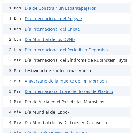
Día de Construir un Espantapájaros
1 Dom
Día Internacional del Reggae
1 Dom
Día Internacional del Chiste
1 Dom
Día Mundial de los OVNIs
2 Lun
Día Internacional del Periodista Deportivo
2 Lun
Día Internacional del Síndrome de Rubinstein-Taybi
3 Mar
Festividad de Santo Tomás Apóstol
3 Mar
Aniversario de la muerte de Jim Morrison
3 Mar
Día Internacional Libre de Bolsas de Plástico
3 Mar
Día de Alicia en el País de las Maravillas
4 Mié
Día Mundial del Ebook
4 Mié
Día Mundial de los Delfines en Cautiverio
4 Mié
Día de Freír Huevos en la Acera
4 Mié