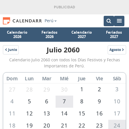
Perú
Calendario
Feriados
Calendario
Feriados
2026
2026
2027
2027
Julio 2060
Junio
Agosto
2060
2060
Calendario
Calendario Julio 2060 con todos los Días Festivos y Fechas
Julio
Importantes de Perú.
2060
Dom
Lun
Mar
Mié
Jue
Vie
Sáb
de
Perú
1
2
3
27
28
29
30
4
5
6
7
8
9
10
11
12
13
14
15
16
17
18
19
20
21
22
23
24