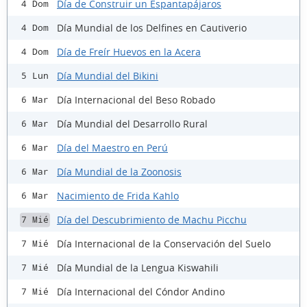
Día de Construir un Espantapájaros
4 Dom
Día Mundial de los Delfines en Cautiverio
4 Dom
Día de Freír Huevos en la Acera
4 Dom
Día Mundial del Bikini
5 Lun
Día Internacional del Beso Robado
6 Mar
Día Mundial del Desarrollo Rural
6 Mar
Día del Maestro en Perú
6 Mar
Día Mundial de la Zoonosis
6 Mar
Nacimiento de Frida Kahlo
6 Mar
Día del Descubrimiento de Machu Picchu
7 Mié
Día Internacional de la Conservación del Suelo
7 Mié
Día Mundial de la Lengua Kiswahili
7 Mié
Día Internacional del Cóndor Andino
7 Mié