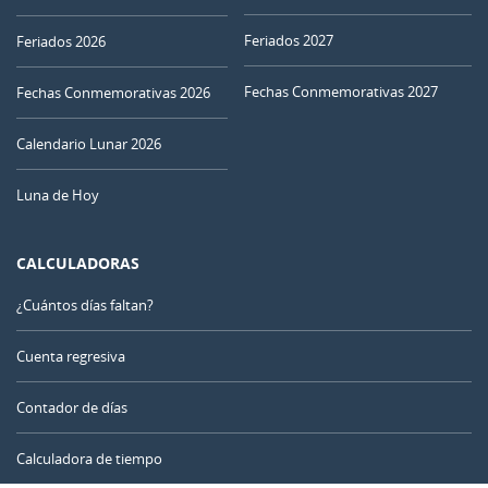
30
01
02
03
04
05
06
Feriados 2027
Feriados 2026
NUEVA
Fechas Conmemorativas 2027
07
08
09
10
11
12
13
Fechas Conmemorativas 2026
CRECIENTE
Calendario Lunar 2026
14
15
16
17
18
19
20
Luna de Hoy
21
22
23
24
25
26
27
CALCULADORAS
LLENA
MENGUANTE
28
29
30
31
1
2
3
¿Cuántos días faltan?
4
5
6
7
8
9
10
Cuenta regresiva
Contador de días
AGOSTO 2024
Calculadora de tiempo