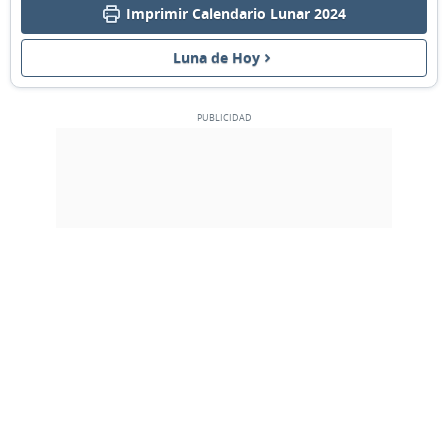
Imprimir Calendario Lunar 2024
MENGUANTE
04
05
06
07
08
09
10
Luna de Hoy
NUEVA
11
12
13
14
15
16
17
CRECIENTE
18
19
20
21
22
23
24
LLENA
25
26
27
28
29
1
2
3
4
5
6
7
8
9
MARZO 2024
Dom
Lun
Mar
Mié
Jue
Vie
Sáb
25
26
27
28
29
01
02