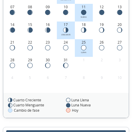
07
08
09
10
11
12
13
NUEVA
14
15
16
17
18
19
20
CRECIENTE
21
22
23
24
25
26
27
LLENA
28
29
30
31
1
2
3
4
5
6
7
8
9
10
Cuarto Creciente
Luna Llena
FEBRERO 2024
Cuarto Menguante
Luna Nueva
Cambio de fase
Hoy
Dom
Lun
Mar
Mié
Jue
Vie
Sáb
28
29
30
31
01
02
03