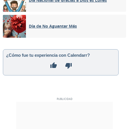
Día Nacional de Gracias a Dios es Lunes
MENGUANTE
07
08
09
10
11
12
13
Día de No Aguantar Más
NUEVA
14
15
16
17
18
19
20
CRECIENTE
21
22
23
24
25
26
27
¿Cómo fue tu experiencia con Calendarr?
LLENA
28
29
30
1
2
3
4
5
6
7
8
9
10
11
MAYO 2024
Dom
Lun
Mar
Mié
Jue
Vie
Sáb