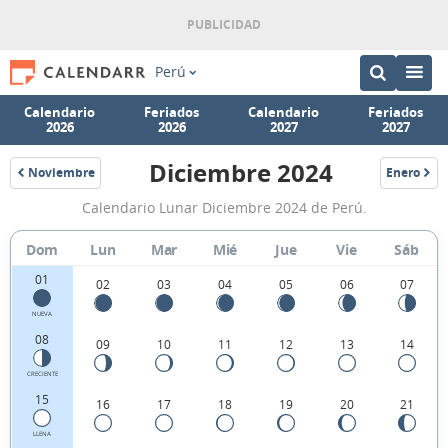
Perú
Calendario
Feriados
Calendario
Feriados
2026
2026
2027
2027
Diciembre 2024
Noviembre
Enero
2024
2025
Calendario
Calendario Lunar Diciembre 2024 de Perú.
Lunar
Diciembre
Dom
Lun
Mar
Mié
Jue
Vie
Sáb
2024
01
02
03
04
05
06
07
de
NUEVA
Perú.
08
09
10
11
12
13
14
CRECIENTE
15
16
17
18
19
20
21
LLENA