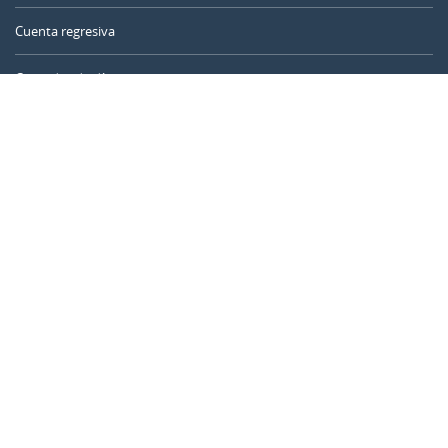
Cuenta regresiva
Contador de días
Calculadora de tiempo
Día del año
Calculadora de edad
Temporizador online
CALENDARR.COM
Sobre nosotros
Privacidad