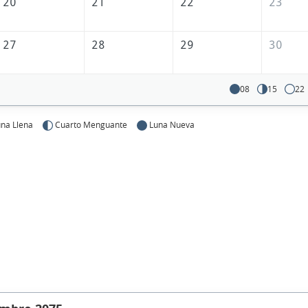
20
21
22
23
27
28
29
30
08
15
22
na Llena
Cuarto Menguante
Luna Nueva