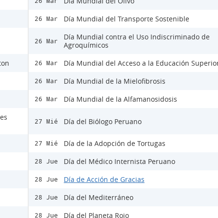
Día Mundial del Olivo
26 Mar
Día Mundial del Transporte Sostenible
26 Mar
Día Mundial contra el Uso Indiscriminado de
26 Mar
Agroquímicos
ton
Día Mundial del Acceso a la Educación Superio
26 Mar
Día Mundial de la Mielofibrosis
26 Mar
Día Mundial de la Alfamanosidosis
26 Mar
nes
Día del Biólogo Peruano
27 Mié
Día de la Adopción de Tortugas
27 Mié
Día del Médico Internista Peruano
28 Jue
Día de Acción de Gracias
28 Jue
Día del Mediterráneo
28 Jue
Día del Planeta Rojo
28 Jue