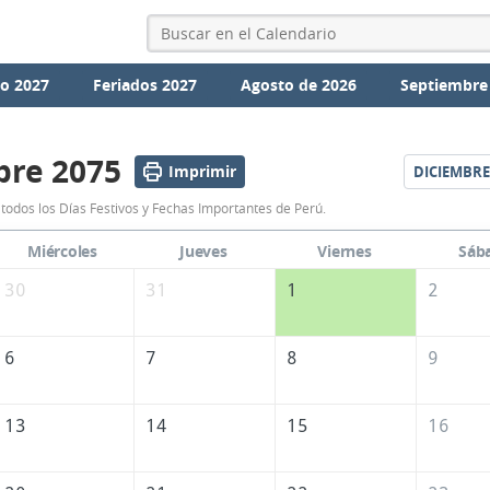
io 2027
Feriados 2027
Agosto de 2026
Septiembre
re 2075
Imprimir
DICIEMBRE
Calendario
odos los Días Festivos y Fechas Importantes de Perú.
Noviembre
Miércoles
Jueves
Viernes
Sáb
2075
30
31
1
2
de
Perú
6
7
8
9
13
14
15
16