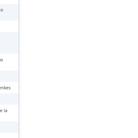
lo
os
enkes
e la