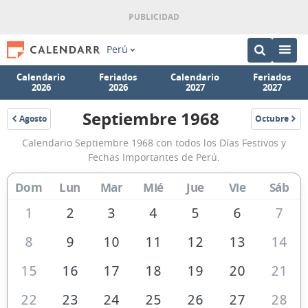
Perú
Calendario
Feriados
Calendario
Feriados
2026
2026
2027
2027
Septiembre 1968
Agosto
Octubre
1968
1968
Calendario
Calendario Septiembre 1968 con todos los Días Festivos y
Septiembre
Fechas Importantes de Perú.
1968
Dom
Lun
Mar
Mié
Jue
Vie
Sáb
de
Perú
1
2
3
4
5
6
7
8
9
10
11
12
13
14
15
16
17
18
19
20
21
22
23
24
25
26
27
28