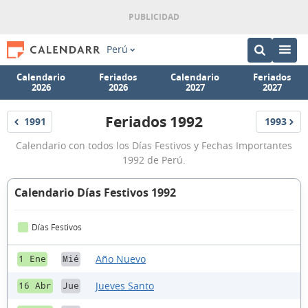
Perú
Calendario
Feriados
Calendario
Feriados
2026
2026
2027
2027
Feriados 1992
1991
1993
Feriados
Feriados
Feriados
Calendario con todos los Días Festivos y Fechas Importantes
1992
1992 de Perú.
Calendario Días Festivos 1992
Días Festivos
Año Nuevo
1 Ene
Mié
Jueves Santo
16 Abr
Jue