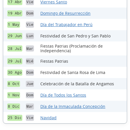
Viernes Santo
17 Abr
Vie
Domingo de Resurrección
19 Abr
Dom
Día del Trabajador en Perú
1 May
Vie
Festividad de San Pedro y San Pablo
29 Jun
Lun
Fiestas Patrias (Proclamación de
28 Jul
Mar
Independencia)
Fiestas Patrias
29 Jul
Mié
Festividad de Santa Rosa de Lima
30 Ago
Dom
Celebración de la Batalla de Angamos
8 Oct
Jue
Día de Todos los Santos
1 Nov
Dom
Día de la Inmaculada Concepción
8 Dic
Mar
Navidad
25 Dic
Vie