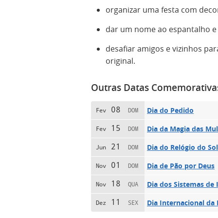
organizar uma festa com decor
dar um nome ao espantalho e 
desafiar amigos e vizinhos p
original.
Outras Datas Comemorativa
08
Dia do Pedido
Fev
DOM
15
Dia da Magia das Mu
Fev
DOM
21
Dia do Relógio do Sol
Jun
DOM
01
Dia de Pão por Deus
Nov
DOM
18
Dia dos Sistemas de
Nov
QUA
11
Dia Internacional d
Dez
SEX