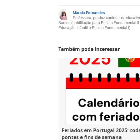
Márcia Fernandes
Professora, produz conteúdos educativ
Santos (habilitação para Ensino Fundamental II
Educação Infantil e Ensino Fundamental I).
Também pode interessar
Feriados em Portugal 2025: tod
pontes e fins de semana