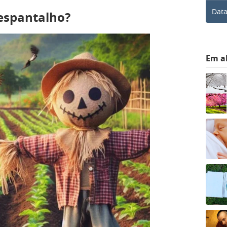
Data
espantalho?
Em a