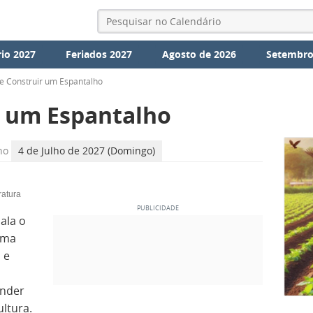
io 2027
Feriados 2027
Agosto de 2026
Setembro
e Construir um Espantalho
r um Espantalho
ho
4 de Julho de 2027 (Domingo)
ratura
ala o
uma
 e
ender
ltura.