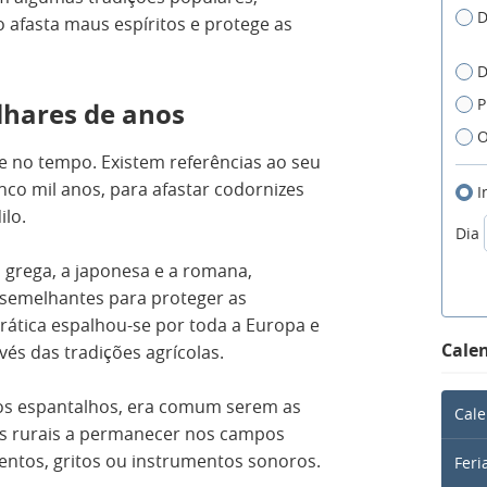
D
o afasta maus espíritos e protege as
D
P
lhares de anos
O
e no tempo. Existem referências ao seu
inco mil anos, para afastar codornizes
I
ilo.
Dia
a grega, a japonesa e a romana,
emelhantes para proteger as
prática espalhou-se por toda a Europa e
Calen
és das tradições agrícolas.
 dos espantalhos, era comum serem as
Cale
es rurais a permanecer nos campos
ntos, gritos ou instrumentos sonoros.
Feri