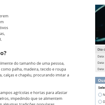
gerem
ém
tivos
as,
.
Dia 
ho?
Data:
Data:
almente do tamanho de uma pessoa,
 como palha, madeira, tecido e roupa
Data:
, calças e chapéu, procurando imitar a
Qua
Sele
ampos agrícolas e hortas para afastar
N
elros, impedindo que se alimentem
D
Em algumas tradições populares,