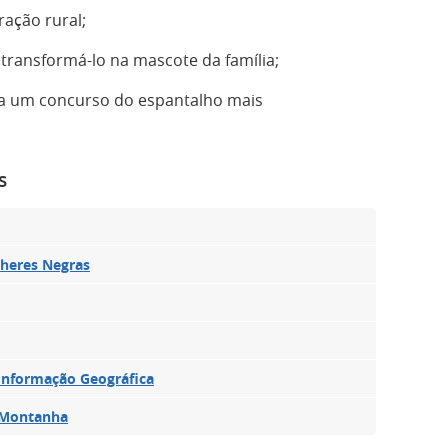
ação rural;
transformá-lo na mascote da família;
ara um concurso do espantalho mais
s
lheres Negras
 Informação Geográfica
a Montanha