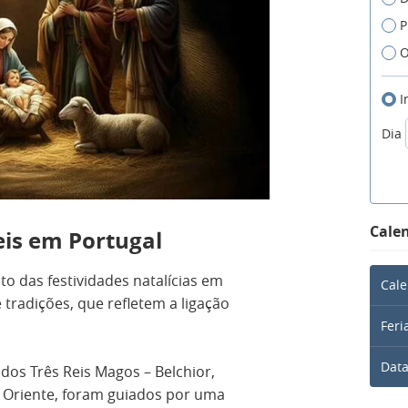
P
O
I
Dia
Calen
eis em Portugal
o das festividades natalícias em
Cale
tradições, que refletem a ligação
Feri
Data
 dos Três Reis Magos – Belchior,
o Oriente, foram guiados por uma