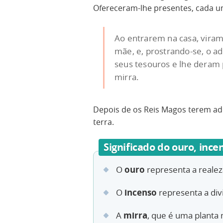
Ofereceram-lhe presentes, cada um
Ao entrarem na casa, vira
mãe, e, prostrando-se, o a
seus tesouros e lhe deram 
mirra.
Depois de os Reis Magos terem ad
terra.
Significado do ouro, inc
ouro
O
representa a realez
incenso
O
representa a div
mirra
A
, que é uma planta 