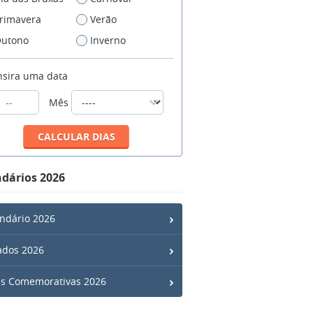
rimavera
Verão
utono
Inverno
nsira uma data
Mês
dários 2026
ndário 2026
ados 2026
s Comemorativas 2026