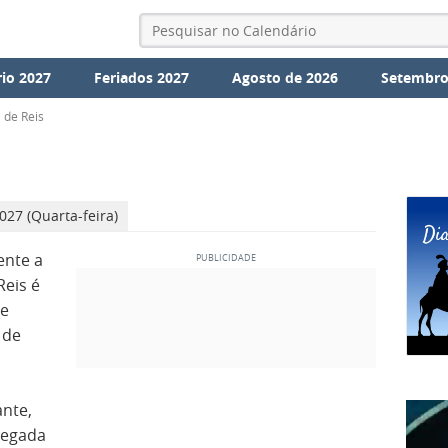
io 2027
Feriados 2027
Agosto de 2026
Setembro
 de Reis
027 (Quarta-feira)
ente a
Reis é
de
 de
nte,
hegada