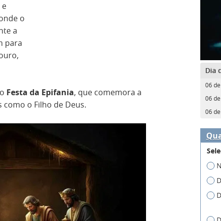
 e
 onde o
nte a
m para
ouro,
Dia 
06 de
mo
Festa da Epifania
, que comemora a
06 de
 como o Filho de Deus.
06 de
Qua
Sele
N
D
D
D