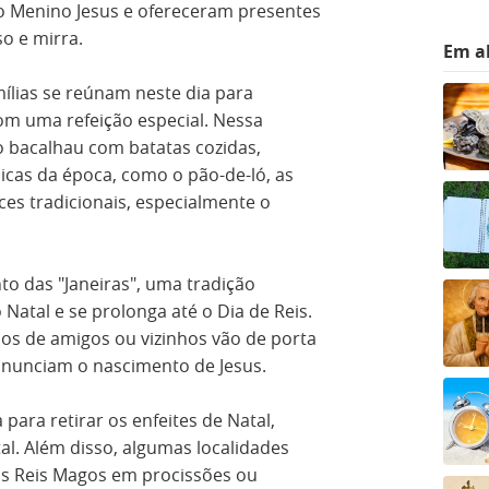
 o Menino Jesus e ofereceram presentes
so e mirra.
Em a
ílias se reúnam neste dia para
 com uma refeição especial. Nessa
o bacalhau com batatas cozidas,
as da época, como o pão-de-ló, as
es tradicionais, especialmente o
o das "Janeiras", uma tradição
 Natal e se prolonga até o Dia de Reis.
os de amigos ou vizinhos vão de porta
nunciam o nascimento de Jesus.
para retirar os enfeites de Natal,
al. Além disso, algumas localidades
os Reis Magos em procissões ou