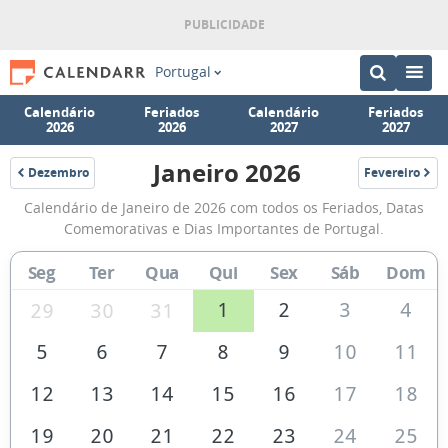
Portugal
Calendário
Feriados
Calendário
Feriados
2026
2026
2027
2027
Janeiro 2026
Dezembro
Fevereiro
2025
2026
Calendário
Calendário de Janeiro de 2026 com todos os Feriados, Datas
de
Comemorativas e Dias Importantes de Portugal.
Janeiro
Seg
Ter
Qua
Qui
Sex
Sáb
Dom
de
2026
1
2
3
4
29
30
31
5
6
7
8
9
10
11
12
13
14
15
16
17
18
19
20
21
22
23
24
25