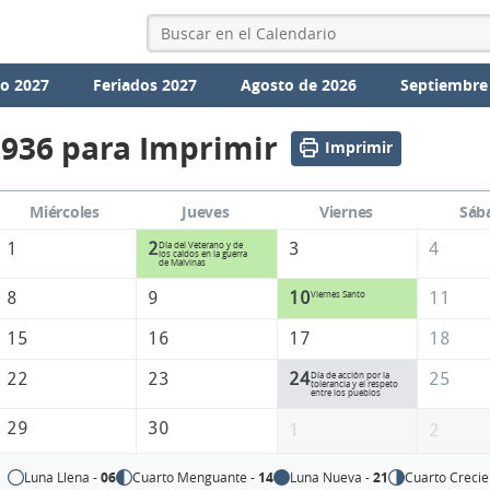
io 2027
Feriados 2027
Agosto de 2026
Septiembre
1936 para Imprimir
Imprimir
Miércoles
Jueves
Viernes
Sáb
1
2
3
4
Día del Veterano y de
los caídos en la guerra
de Malvinas
8
9
10
11
Viernes Santo
15
16
17
18
22
23
24
25
Día de acción por la
tolerancia y el respeto
entre los pueblos
29
30
1
2
Luna Llena -
06
Cuarto Menguante -
14
Luna Nueva -
21
Cuarto Crecie