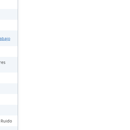
rabajo
res
l Ruido