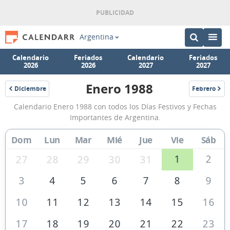
Argentina
Calendario
Feriados
Calendario
Feriados
2026
2026
2027
2027
Enero 1988
Diciembre
Febrero
1987
1988
Calendario
Calendario Enero 1988 con todos los Días Festivos y Fechas
Enero
Importantes de Argentina.
1988
Dom
Lun
Mar
Mié
Jue
Vie
Sáb
de
Argentina
1
2
27
28
29
30
31
3
4
5
6
7
8
9
10
11
12
13
14
15
16
17
18
19
20
21
22
23