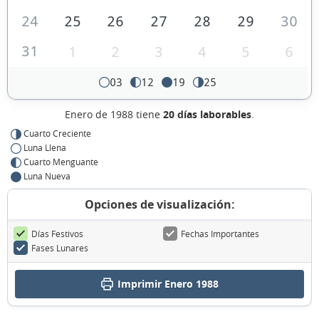
24
25
26
27
28
29
30
31
1
2
3
4
5
6
03
12
19
25
Enero de 1988 tiene
20 días laborables
.
Cuarto Creciente
Luna Llena
Cuarto Menguante
Luna Nueva
Opciones de visualización:
Días Festivos
Fechas Importantes
Fases Lunares
Imprimir Enero 1988