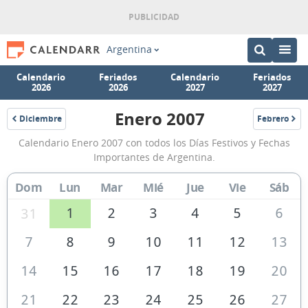
Argentina
Calendario
Feriados
Calendario
Feriados
2026
2026
2027
2027
Enero 2007
Diciembre
Febrero
2006
2007
Calendario
Calendario Enero 2007 con todos los Días Festivos y Fechas
Enero
Importantes de Argentina.
2007
Dom
Lun
Mar
Mié
Jue
Vie
Sáb
de
Argentina
1
2
3
4
5
6
31
7
8
9
10
11
12
13
14
15
16
17
18
19
20
21
22
23
24
25
26
27