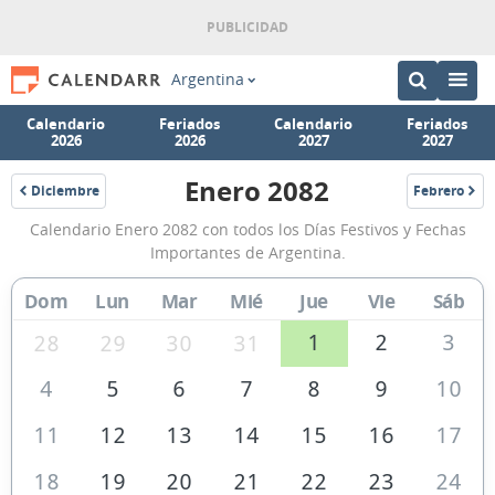
Argentina
Calendario
Feriados
Calendario
Feriados
2026
2026
2027
2027
Enero 2082
Diciembre
Febrero
2081
2082
Calendario
Calendario Enero 2082 con todos los Días Festivos y Fechas
Enero
Importantes de Argentina.
2082
Dom
Lun
Mar
Mié
Jue
Vie
Sáb
de
Argentina
1
2
3
28
29
30
31
4
5
6
7
8
9
10
11
12
13
14
15
16
17
18
19
20
21
22
23
24