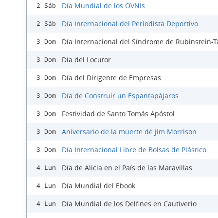
Día Mundial de los OVNIs
2 Sáb
Día Internacional del Periodista Deportivo
2 Sáb
Día Internacional del Síndrome de Rubinstein-T
3 Dom
Día del Locutor
3 Dom
Día del Dirigente de Empresas
3 Dom
Día de Construir un Espantapájaros
3 Dom
Festividad de Santo Tomás Apóstol
3 Dom
Aniversario de la muerte de Jim Morrison
3 Dom
Día Internacional Libre de Bolsas de Plástico
3 Dom
Día de Alicia en el País de las Maravillas
4 Lun
Día Mundial del Ebook
4 Lun
Día Mundial de los Delfines en Cautiverio
4 Lun