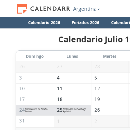
Argentina
Calendario 2026
Feriados 2026
Calendar
Calendario Julio 
Domingo
Lunes
Martes
26
27
28
3
4
5
10
11
12
17
18
19
24
25
26
Nacimiento de Simón
Festividad de Santiago
Bolívar
Apóstol
31
1
2