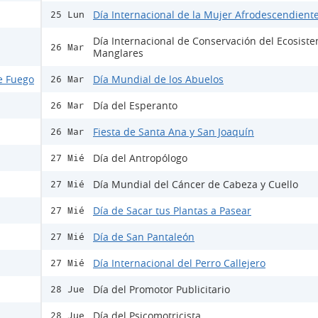
Día Internacional de la Mujer Afrodescendient
25 Lun
Día Internacional de Conservación del Ecosist
26 Mar
Manglares
e Fuego
Día Mundial de los Abuelos
26 Mar
Día del Esperanto
26 Mar
Fiesta de Santa Ana y San Joaquín
26 Mar
Día del Antropólogo
27 Mié
Día Mundial del Cáncer de Cabeza y Cuello
27 Mié
Día de Sacar tus Plantas a Pasear
27 Mié
Día de San Pantaleón
27 Mié
Día Internacional del Perro Callejero
27 Mié
Día del Promotor Publicitario
28 Jue
Día del Psicomotricista
28 Jue