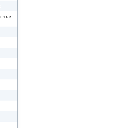
e
ema de