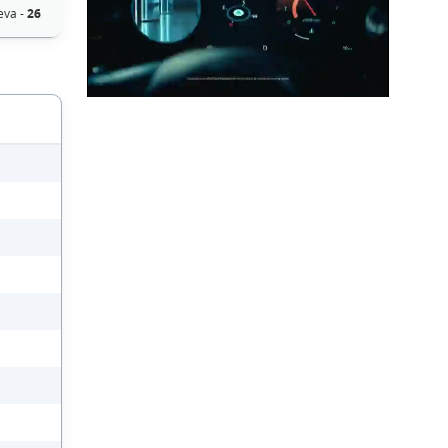
eva -
26