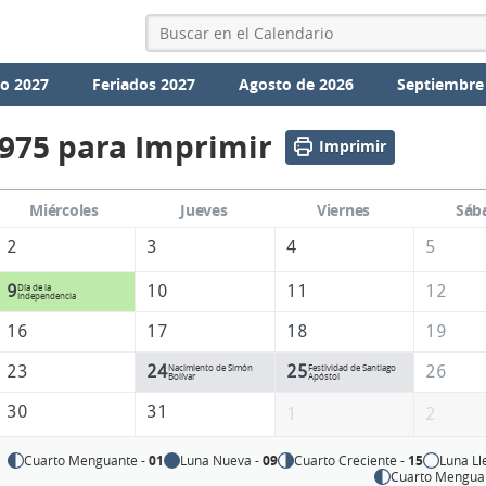
io 2027
Feriados 2027
Agosto de 2026
Septiembre
1975 para Imprimir
Imprimir
Miércoles
Jueves
Viernes
Sáb
2
3
4
5
9
10
11
12
Día de la
Independencia
16
17
18
19
23
24
25
26
Nacimiento de Simón
Festividad de Santiago
Bolívar
Apóstol
30
31
1
2
Cuarto Menguante -
01
Luna Nueva -
09
Cuarto Creciente -
15
Luna Ll
Cuarto Mengua