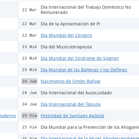
Día Internacional del Trabajo Doméstico No
22 Mar
Remunerado
Día de la Aproximación de Pi
22 Mar
Día Mundial del Cerebro
22 Mar
Día del Musicoterapeuta
23 Mié
Día Mundial del Síndrome de Sjögren
23 Mié
Día Mundial de las Ballenas y los Delfines
23 Mié
Nacimiento de Simón Bolívar
24 Jue
Día Internacional del Autocuidado
24 Jue
Día Internacional del Tequila
24 Jue
 Moderno
Festividad de Santiago Apóstol
25 Vie
Día Mundial para la Prevención de los Ahogam
25 Vie
Día Internacional de la Mujer Afrodescendient
25 Vie