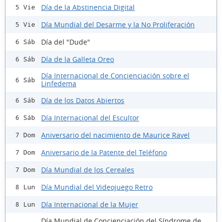
Día de la Abstinencia Digital
5 Vie
Día Mundial del Desarme y la No Proliferación
5 Vie
Día del "Dude"
6 Sáb
Día de la Galleta Oreo
6 Sáb
Día Internacional de Concienciación sobre el
6 Sáb
Linfedema
Día de los Datos Abiertos
6 Sáb
Día Internacional del Escultor
6 Sáb
Aniversario del nacimiento de Maurice Ravel
7 Dom
Aniversario de la Patente del Teléfono
7 Dom
Día Mundial de los Cereales
7 Dom
Día Mundial del Videojuego Retro
8 Lun
Día Internacional de la Mujer
8 Lun
Día Mundial de Concienciación del Síndrome de