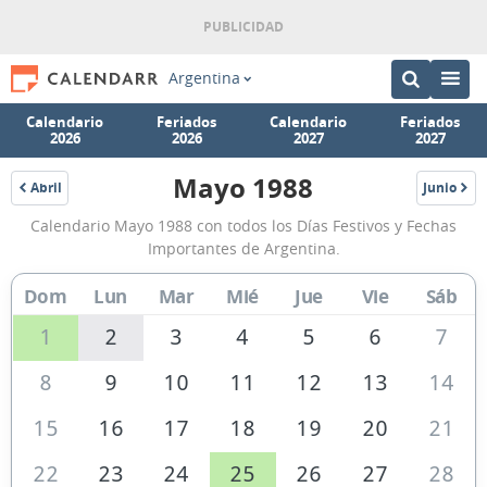
Argentina
Calendario
Feriados
Calendario
Feriados
2026
2026
2027
2027
Mayo 1988
Abril
Junio
1988
1988
Calendario
Calendario Mayo 1988 con todos los Días Festivos y Fechas
Mayo
Importantes de Argentina.
1988
Dom
Lun
Mar
Mié
Jue
Vie
Sáb
de
Argentina
1
2
3
4
5
6
7
8
9
10
11
12
13
14
15
16
17
18
19
20
21
22
23
24
25
26
27
28