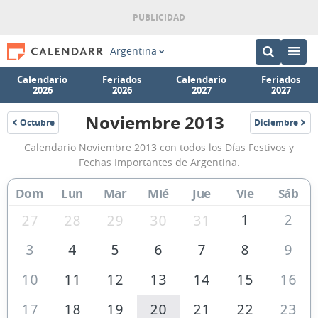
Argentina
Calendario
Feriados
Calendario
Feriados
2026
2026
2027
2027
Noviembre 2013
Octubre
Diciembre
2013
2013
Calendario
Calendario Noviembre 2013 con todos los Días Festivos y
Noviembre
Fechas Importantes de Argentina.
2013
Dom
Lun
Mar
Mié
Jue
Vie
Sáb
de
Argentina
1
2
27
28
29
30
31
3
4
5
6
7
8
9
10
11
12
13
14
15
16
17
18
19
20
21
22
23